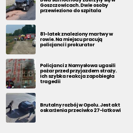
Goszczowicach. Dwie osoby
przewieziono do szpitala
81-latek znaleziony martwy w
rowie. Na miejscu pracują
policjanci i prokurator
Policjanci z Namysłowa ugasili
pożar przed przyjazdem straży.
Ich szybka reakcja zapobiegła
tragedii
Brutalny rozbój w Opolu. Jest akt
oskarżenia przeciwko 27-latkowi