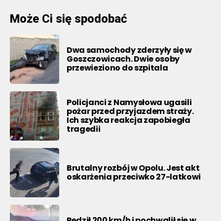
Może Ci się spodobać
Dwa samochody zderzyły się w
Goszczowicach. Dwie osoby
przewieziono do szpitala
Policjanci z Namysłowa ugasili
pożar przed przyjazdem straży.
Ich szybka reakcja zapobiegła
tragedii
Brutalny rozbój w Opolu. Jest akt
oskarżenia przeciwko 27-latkowi
Pędził 200 km/h i pochwalił się w