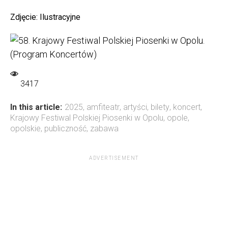
Zdjęcie: Ilustracyjne
3417
In this article:
2025
,
amfiteatr
,
artyści
,
bilety
,
koncert
,
Krajowy Festiwal Polskiej Piosenki w Opolu
,
opole
,
opolskie
,
publiczność
,
zabawa
ADVERTISEMENT