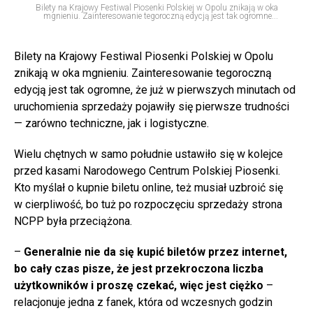
Bilety na Krajowy Festiwal Piosenki Polskiej w Opolu znikają w oka
mgnieniu. Zainteresowanie tegoroczną edycją jest tak ogromne...
Bilety na Krajowy Festiwal Piosenki Polskiej w Opolu
znikają w oka mgnieniu. Zainteresowanie tegoroczną
edycją jest tak ogromne, że już w pierwszych minutach od
uruchomienia sprzedaży pojawiły się pierwsze trudności
— zarówno techniczne, jak i logistyczne.
Wielu chętnych w samo południe ustawiło się w kolejce
przed kasami Narodowego Centrum Polskiej Piosenki.
Kto myślał o kupnie biletu online, też musiał uzbroić się
w cierpliwość, bo tuż po rozpoczęciu sprzedaży strona
NCPP była przeciążona.
–
Generalnie nie da się kupić biletów przez internet,
bo cały czas pisze, że jest przekroczona liczba
użytkowników i proszę czekać, więc jest ciężko
–
relacjonuje jedna z fanek, która od wczesnych godzin