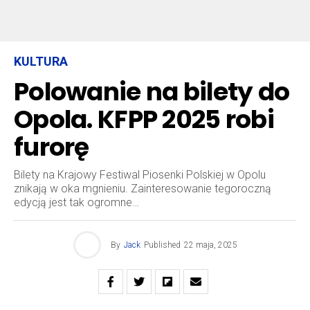
KULTURA
Polowanie na bilety do
Opola. KFPP 2025 robi
furorę
Bilety na Krajowy Festiwal Piosenki Polskiej w Opolu
znikają w oka mgnieniu. Zainteresowanie tegoroczną
edycją jest tak ogromne…
By
Jack
Published
22 maja, 2025