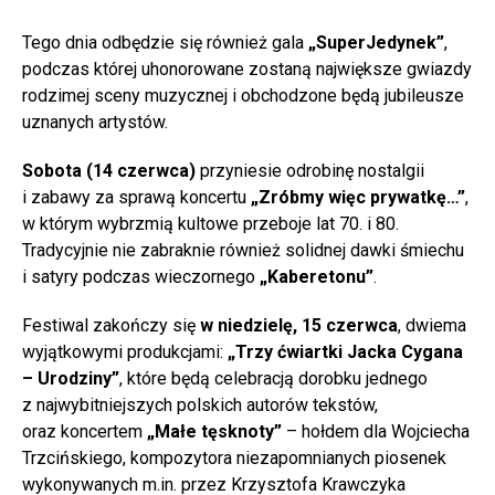
Tego dnia odbędzie się również gala
„SuperJedynek”
,
podczas której uhonorowane zostaną największe gwiazdy
rodzimej sceny muzycznej i obchodzone będą jubileusze
uznanych artystów.
Sobota (14 czerwca)
przyniesie odrobinę nostalgii
i zabawy za sprawą koncertu
„Zróbmy więc prywatkę…”
,
w którym wybrzmią kultowe przeboje lat 70. i 80.
Tradycyjnie nie zabraknie również solidnej dawki śmiechu
i satyry podczas wieczornego
„Kaberetonu”
.
Festiwal zakończy się
w niedzielę, 15 czerwca
, dwiema
wyjątkowymi produkcjami:
„Trzy ćwiartki Jacka Cygana
– Urodziny”
, które będą celebracją dorobku jednego
z najwybitniejszych polskich autorów tekstów,
oraz koncertem
„Małe tęsknoty”
– hołdem dla Wojciecha
Trzcińskiego, kompozytora niezapomnianych piosenek
wykonywanych m.in. przez Krzysztofa Krawczyka