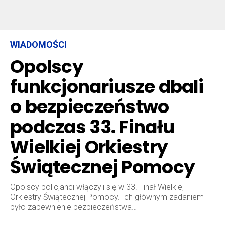
WIADOMOŚCI
Opolscy
funkcjonariusze dbali
o bezpieczeństwo
podczas 33. Finału
Wielkiej Orkiestry
Świątecznej Pomocy
Opolscy policjanci włączyli się w 33. Finał Wielkiej
Orkiestry Świątecznej Pomocy. Ich głównym zadaniem
było zapewnienie bezpieczeństwa…