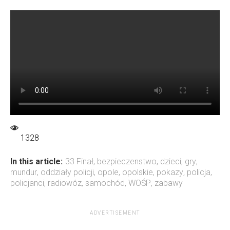
1328
In this article:
33 Finał
,
bezpieczenstwo
,
dzieci
,
gry
,
mundur
,
oddziały policji
,
opole
,
opolskie
,
pokazy
,
policja
,
policjanci
,
radiowóz
,
samochód
,
WOŚP
,
zabawy
ADVERTISEMENT