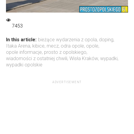
7453
In this article:
bieżące wydarzenia z opola
,
doping
,
Itaka Arena
,
kibice
,
mecz
,
odra opole
,
opole
,
opole informacje
,
prosto z opolskiego
,
wiadomości z ostatniej chwili
,
Wisła Kraków
,
wypadki
,
wypadki opolskie
ADVERTISEMENT