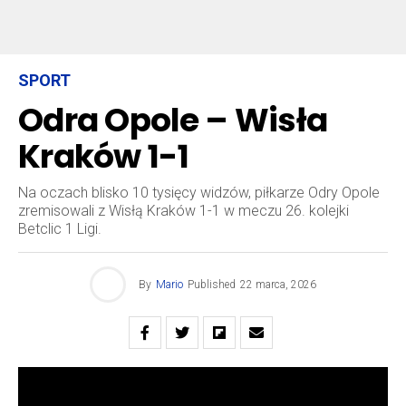
SPORT
Odra Opole – Wisła
Kraków 1-1
Na oczach blisko 10 tysięcy widzów, piłkarze Odry Opole
zremisowali z Wisłą Kraków 1-1 w meczu 26. kolejki
Betclic 1 Ligi.
By
Mario
Published
22 marca, 2026