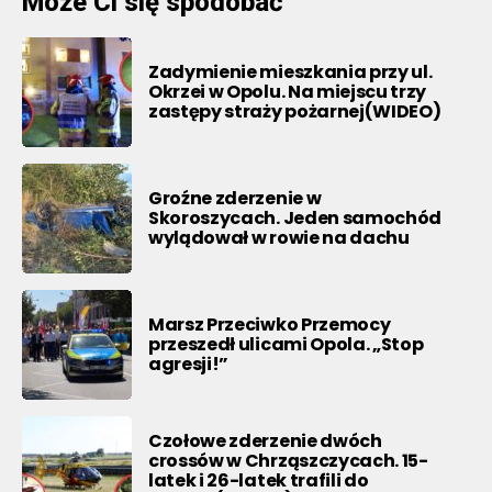
Może Ci się spodobać
Zadymienie mieszkania przy ul.
Okrzei w Opolu. Na miejscu trzy
zastępy straży pożarnej(WIDEO)
Groźne zderzenie w
Skoroszycach. Jeden samochód
wylądował w rowie na dachu
Marsz Przeciwko Przemocy
przeszedł ulicami Opola. „Stop
agresji!”
Czołowe zderzenie dwóch
crossów w Chrząszczycach. 15-
latek i 26-latek trafili do