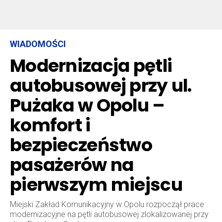
WIADOMOŚCI
Modernizacja pętli
autobusowej przy ul.
Pużaka w Opolu –
komfort i
bezpieczeństwo
pasażerów na
pierwszym miejscu
Miejski Zakład Komunikacyjny w Opolu rozpoczął prace
modernizacyjne na pętli autobusowej zlokalizowanej przy