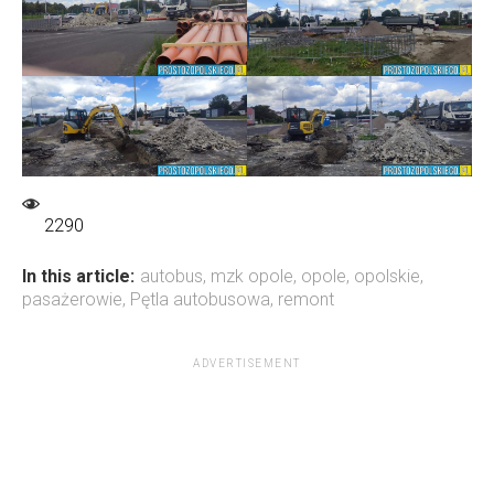
2290
In this article:
autobus
,
mzk opole
,
opole
,
opolskie
,
pasażerowie
,
Pętla autobusowa
,
remont
ADVERTISEMENT