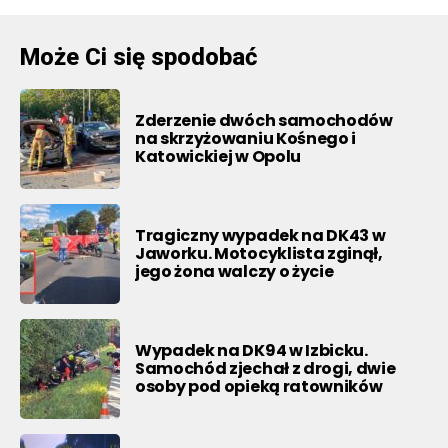
Może Ci się spodobać
Zderzenie dwóch samochodów
na skrzyżowaniu Kośnego i
Katowickiej w Opolu
Tragiczny wypadek na DK43 w
Jaworku. Motocyklista zginął,
jego żona walczy o życie
Wypadek na DK94 w Izbicku.
Samochód zjechał z drogi, dwie
osoby pod opieką ratowników