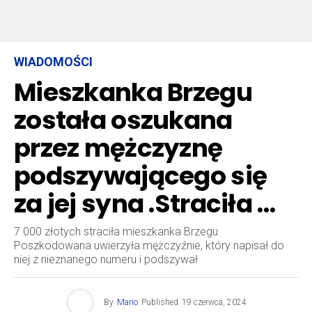
WIADOMOŚCI
Mieszkanka Brzegu
została oszukana
przez mężczyznę
podszywającego się
za jej syna .Straciła …
7 000 złotych straciła mieszkanka Brzegu.
Poszkodowana uwierzyła mężczyźnie, który napisał do
niej z nieznanego numeru i podszywał
By
Mario
Published
19 czerwca, 2024