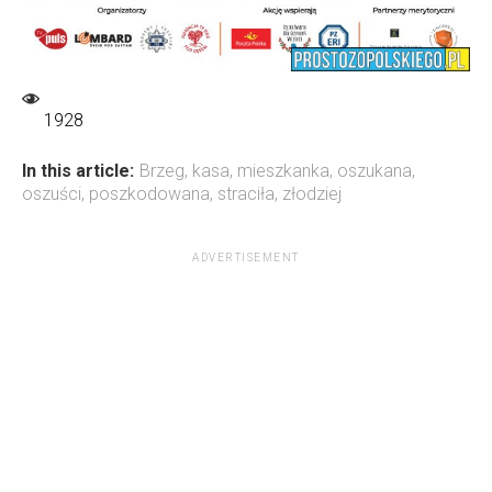
1928
In this article:
Brzeg
,
kasa
,
mieszkanka
,
oszukana
,
oszuści
,
poszkodowana
,
straciła
,
złodziej
ADVERTISEMENT