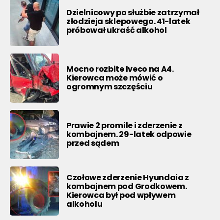
Dzielnicowy po służbie zatrzymał
złodzieja sklepowego. 41-latek
próbował ukraść alkohol
Mocno rozbite Iveco na A4.
Kierowca może mówić o
ogromnym szczęściu
Prawie 2 promile i zderzenie z
kombajnem. 29-latek odpowie
przed sądem
Czołowe zderzenie Hyundaia z
kombajnem pod Grodkowem.
Kierowca był pod wpływem
alkoholu