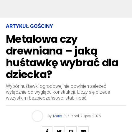
ARTYKUŁ GOŚCINY
Metalowa czy
drewniana – jaką
huśtawkę wybrać dla
dziecka?
Wybór huśtawki ogrodowej nie powinien zależeć
wyłącznie od wyglądu konstrukcji. Liczy się przede
wszystkim bezpieczeństwo, stabilność,
By
Mario
Published
7 lipca, 2026