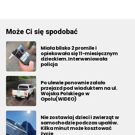
Może Ci się spodobać
Miała blisko 2 promile i
opiekowała się 11-miesięcznym
dzieckiem. Interweniowała
policja
Po ulewie ponownie zalało
przejazd pod wiaduktem na ul.
Wojska Polskiego w
Opolu(WIDEO)
Nie zostawiaj dzieci i zwierząt w
samochodzie podczas upałów.
Kilka minut może kosztować
życie