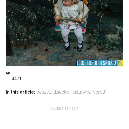
4471
In this article:
deszcz
,
dziecko
,
huśtawka
,
ogród
ADVERTISEMENT