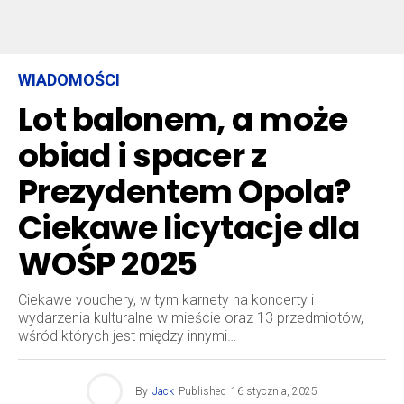
WIADOMOŚCI
Lot balonem, a może
obiad i spacer z
Prezydentem Opola?
Ciekawe licytacje dla
WOŚP 2025
Ciekawe vouchery, w tym karnety na koncerty i
wydarzenia kulturalne w mieście oraz 13 przedmiotów,
wśród których jest między innymi…
By
Jack
Published
16 stycznia, 2025