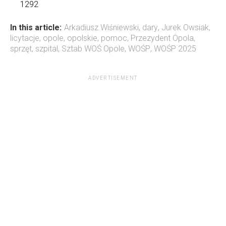
1292
In this article:
Arkadiusz Wiśniewski
,
dary
,
Jurek Owsiak
,
licytacje
,
opole
,
opolskie
,
pomoc
,
Przezydent Opola
,
sprzęt
,
szpital
,
Sztab WOŚ Opole
,
WOŚP
,
WOŚP 2025
ADVERTISEMENT