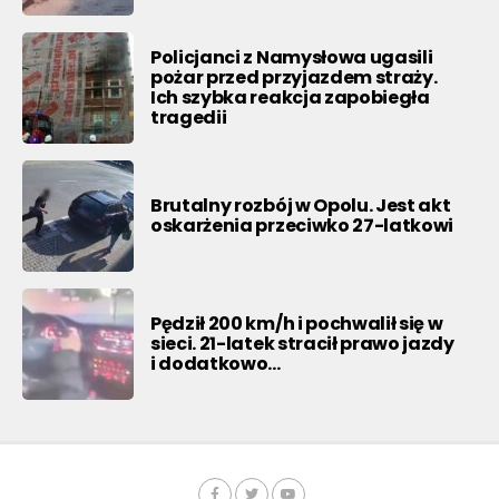
Policjanci z Namysłowa ugasili
pożar przed przyjazdem straży.
Ich szybka reakcja zapobiegła
tragedii
Brutalny rozbój w Opolu. Jest akt
oskarżenia przeciwko 27-latkowi
Pędził 200 km/h i pochwalił się w
sieci. 21-latek stracił prawo jazdy
i dodatkowo…