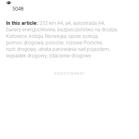
5048
In this article:
232 km A4
,
a4
,
autostrada A4
,
bariery energochłonne
,
bezpieczeństwo na drodze
,
Katowice
,
kolizja
,
Norwegia
,
opole
,
policja
,
pomoc drogowa
,
porsche
,
różowe Porsche
,
ruch drogowy
,
utrata panowania nad pojazdem
,
wypadek drogowy
,
zdarzenie drogowe
ADVERTISEMENT