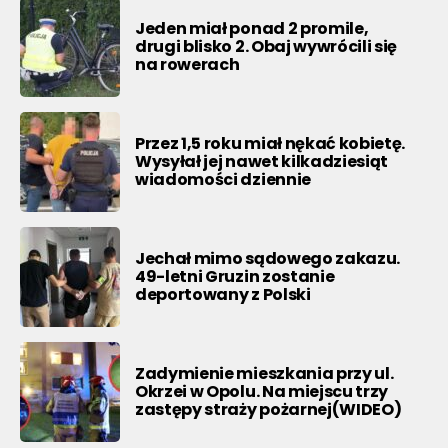
Jeden miał ponad 2 promile,
drugi blisko 2. Obaj wywrócili się
na rowerach
Przez 1,5 roku miał nękać kobietę.
Wysyłał jej nawet kilkadziesiąt
wiadomości dziennie
Jechał mimo sądowego zakazu.
49-letni Gruzin zostanie
deportowany z Polski
Zadymienie mieszkania przy ul.
Okrzei w Opolu. Na miejscu trzy
zastępy straży pożarnej(WIDEO)