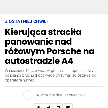
Z OSTATNIEJ CHWILI
Kierująca straciła
panowanie nad
różowym Porsche na
autostradzie A4
W niedzielę, 14 czerwca, w godzinach popołudniowych
policjanci z ruchu drogowego otrzymali zgłoszenie od
operatora numeru
By
Mario
Published
14 czerwca, 2026