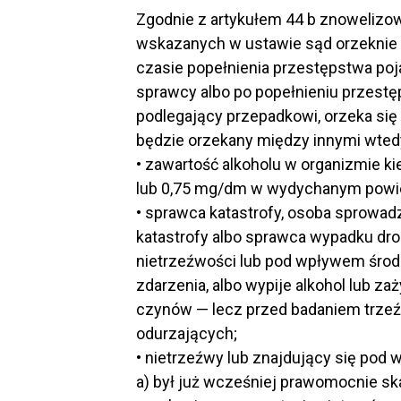
Zgodnie z artykułem 44 b znoweliz
wskazanych w ustawie sąd orzeknie
czasie popełnienia przestępstwa poj
sprawcy albo po popełnieniu przestę
podlegający przepadkowi, orzeka się
będzie orzekany między innymi wtedy
• zawartość alkoholu w organizmie ki
lub 0,75 mg/dm w wydychanym powie
• sprawca katastrofy, osoba sprowa
katastrofy albo sprawca wypadku dr
nietrzeźwości lub pod wpływem środk
zdarzenia, albo wypije alkohol lub za
czynów — lecz przed badaniem trze
odurzających;
• nietrzeźwy lub znajdujący się pod
a) był już wcześniej prawomocnie s