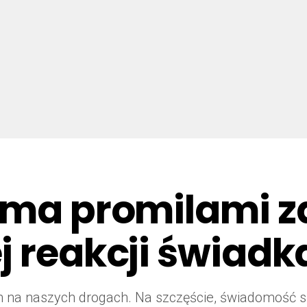
zema promilami 
j reakcji świadk
na naszych drogach. Na szczęście, świadomość sp