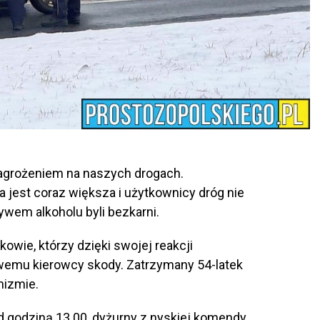
agrożeniem na naszych drogach.
jest coraz większa i użytkownicy dróg nie
ywem alkoholu byli bezkarni.
wie, którzy dzięki swojej reakcji
źwemu kierowcy skody. Zatrzymany 54-latek
nizmie.
ed godziną 13.00, dyżurny z nyskiej komendy