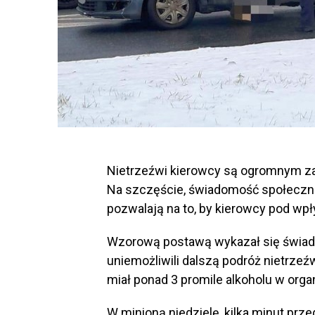
Nietrzeźwi kierowcy są ogromnym z
Na szczęście, świadomość społeczna 
pozwalają na to, by kierowcy pod wpł
Wzorową postawą wykazał się świadko
uniemożliwili dalszą podróż nietrze
miał ponad 3 promile alkoholu w orga
W minioną niedzielę, kilka minut prz