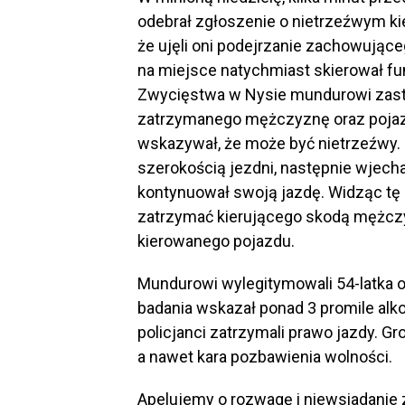
odebrał zgłoszenie o nietrzeźwym kie
że ujęli oni podejrzanie zachowująceg
na miejsce natychmiast skierował fun
Zwycięstwa w Nysie mundurowi zastal
zatrzymanego mężczyznę oraz pojazd.
wskazywał, że może być nietrzeźwy.
szerokością jezdni, następnie wjecha
kontynuował swoją jazdę. Widząc tę 
zatrzymać kierującego skodą mężczyz
kierowanego pojazdu.
Mundurowi wylegitymowali 54-latka or
badania wskazał ponad 3 promile alk
policjanci zatrzymali prawo jazdy. G
a nawet kara pozbawienia wolności.
Apelujemy o rozwagę i niewsiadanie 