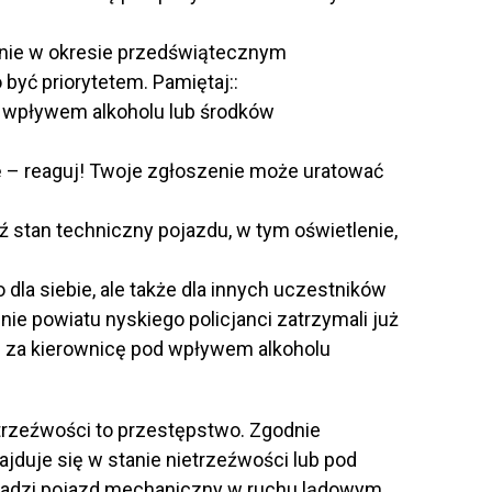
lnie w okresie przedświątecznym
yć priorytetem. Pamiętaj::
od wpływem alkoholu lub środków
cę – reaguj! Twoje zgłoszenie może uratować
 stan techniczny pojazdu, w tym oświetlenie,
o dla siebie, ale także dla innych uczestników
ie powiatu nyskiego policjanci zatrzymali już
li za kierownicę pod wpływem alkoholu
trzeźwości to przestępstwo. Zgodnie
jduje się w stanie nietrzeźwości lub pod
adzi pojazd mechaniczny w ruchu lądowym,