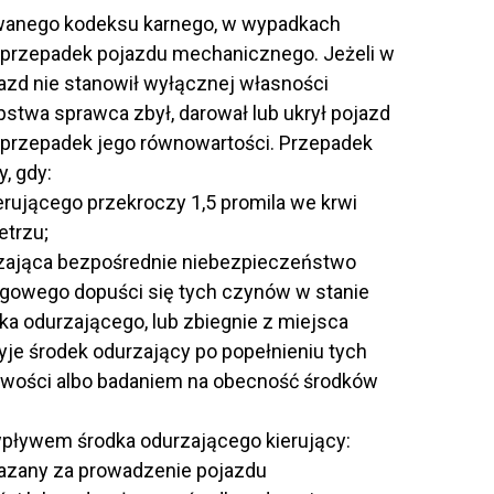
owanego kodeksu karnego, w wypadkach
 przepadek pojazdu mechanicznego. Jeżeli w
azd nie stanowił wyłącznej własności
pstwa sprawca zbył, darował lub ukrył pojazd
 przepadek jego równowartości. Przepadek
, gdy:
erującego przekroczy 1,5 promila we krwi
trzu;
dzająca bezpośrednie niebezpieczeństwo
ogowego dopuści się tych czynów w stanie
a odurzającego, lub zbiegnie z miejsca
żyje środek odurzający po popełnieniu tych
źwości albo badaniem na obecność środków
 wpływem środka odurzającego kierujący:
kazany za prowadzenie pojazdu