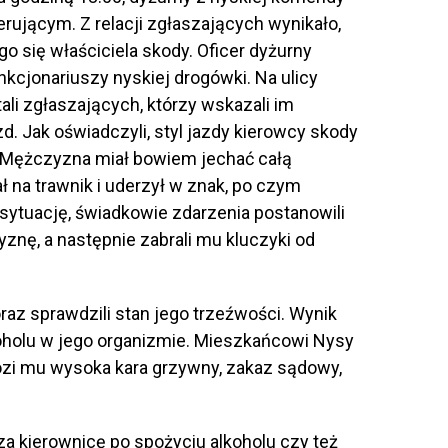
rującym. Z relacji zgłaszających wynikało,
o się właściciela skody. Oficer dyżurny
kcjonariuszy nyskiej drogówki. Na ulicy
i zgłaszających, którzy wskazali im
 Jak oświadczyli, styl jazdy kierowcy skody
 Mężczyzna miał bowiem jechać całą
ł na trawnik i uderzył w znak, po czym
sytuację, świadkowie zdarzenia postanowili
nę, a następnie zabrali mu kluczyki od
az sprawdzili stan jego trzeźwości. Wynik
oholu w jego organizmie. Mieszkańcowi Nysy
rozi mu wysoka kara grzywny, zakaz sądowy,
za kierownicę po spożyciu alkoholu czy też