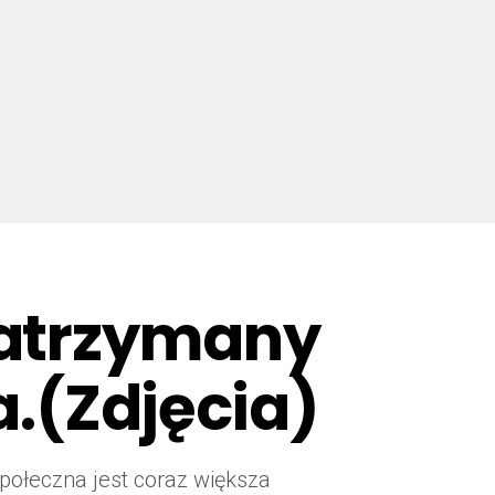
zatrzymany
a.(Zdjęcia)
ołeczna jest coraz większa