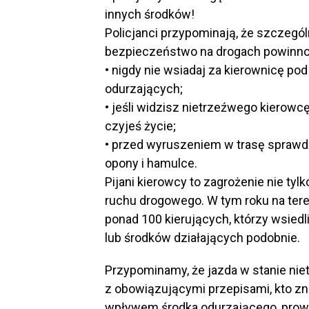
innych środków!
Policjanci przypominają, że szczegó
bezpieczeństwo na drogach powinno b
• nigdy nie wsiadaj za kierownicę p
odurzających;
• jeśli widzisz nietrzeźwego kierow
czyjeś życie;
• przed wyruszeniem w trasę sprawdź
opony i hamulce.
Pijani kierowcy to zagrożenie nie tylk
ruchu drogowego. W tym roku na teren
ponad 100 kierujących, którzy wsied
lub środków działających podobnie.
Przypominamy, że jazda w stanie nie
z obowiązującymi przepisami, kto zna
wpływem środka odurzającego, prow