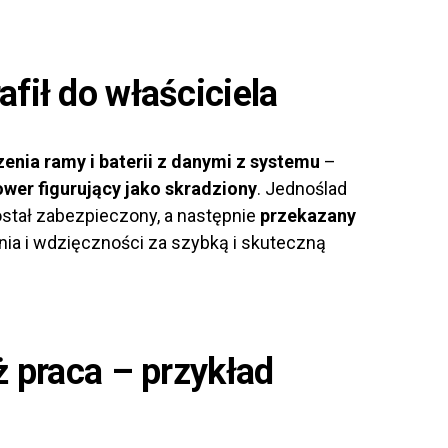
fił do właściciela
enia ramy i baterii z danymi z systemu
–
ower figurujący jako skradziony
. Jednoślad
stał zabezpieczony, a następnie
przekazany
enia i wdzięczności za szybką i skuteczną
ż praca – przykład