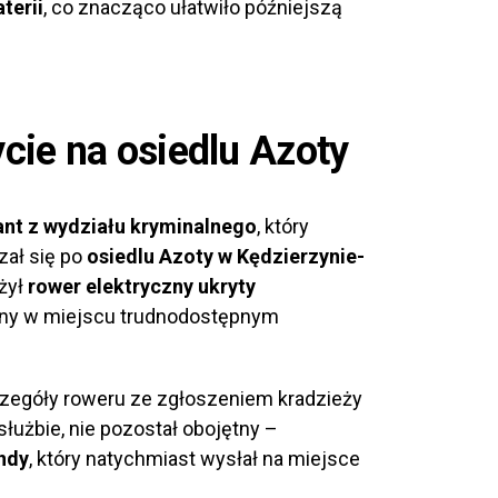
terii
, co znacząco ułatwiło późniejszą
cie na osiedlu Azoty
ant z wydziału kryminalnego
, który
zał się po
osiedlu Azoty w Kędzierzynie-
żył
rower elektryczny ukryty
iony w miejscu trudnodostępnym
czegóły roweru ze zgłoszeniem kradzieży
służbie, nie pozostał obojętny –
ndy
, który natychmiast wysłał na miejsce