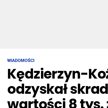
WIADOMOŚCI
Kędzierzyn-Koźl
odzyskał skrad
wartości 8 tys.