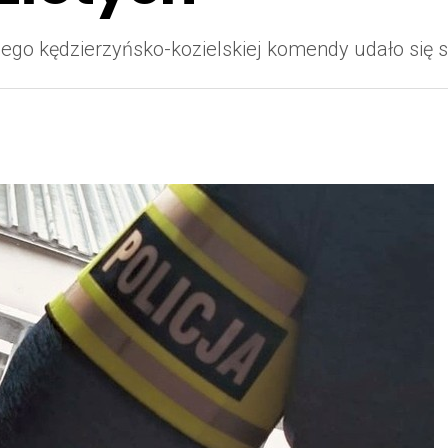
lnego kędzierzyńsko-kozielskiej komendy udało się