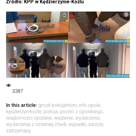
Źródło: KPP w Kędzierzynie-Koźlu
3387
In this article:
groził policjantom
,
info opole
,
kędzierzyn-koźle
,
policja
,
prosto z opolskiego
,
wiadomości opolskie
,
więzienie
,
wydarzenia
,
wydarzenia z ostatniej chwili
,
wypadki
,
zarzuty
,
zatrzymany