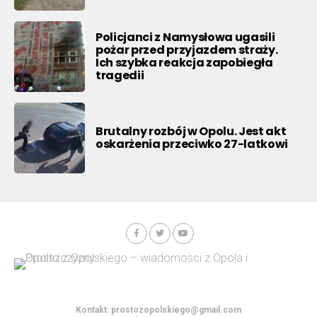
Policjanci z Namysłowa ugasili
pożar przed przyjazdem straży.
Ich szybka reakcja zapobiegła
tragedii
Brutalny rozbój w Opolu. Jest akt
oskarżenia przeciwko 27-latkowi
Kontakt:
prostozopolskiego@gmail.com