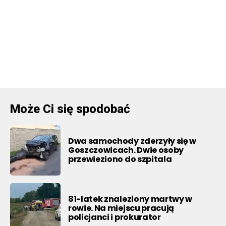
Może Ci się spodobać
Dwa samochody zderzyły się w
Goszczowicach. Dwie osoby
przewieziono do szpitala
81-latek znaleziony martwy w
rowie. Na miejscu pracują
policjanci i prokurator