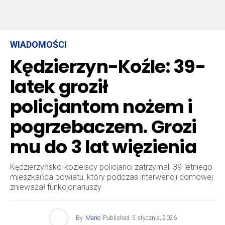
WIADOMOŚCI
Kędzierzyn-Koźle: 39-
latek groził
policjantom nożem i
pogrzebaczem. Grozi
mu do 3 lat więzienia
Kędzierzyńsko-kozielscy policjanci zatrzymali 39-letniego
mieszkańca powiatu, który podczas interwencji domowej
znieważał funkcjonariuszy
By
Mario
Published
5 stycznia, 2026