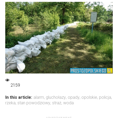
2159
In this article:
alarm
,
gluchołazy
,
opady
,
opolskie
,
policja
,
rzeka
,
stan powodziowy
,
straż
,
woda