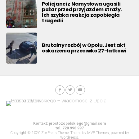
Policjanci z Namysłowa ugasili
pożar przed przyjazdem straży.
Ich szybka reakcja zapobiegła
tragedii
Brutalny rozbój w Opolu. Jest akt
oskarżenia przeciwko 27-latkowi
Kontakt:
prostozopolskiego@gmail.com
tel. 720 998 997
Copyright © 2020 ZoxPress Theme. Theme by MVP Themes, powered by
WordPress.