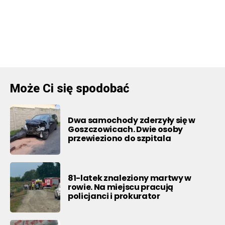
Może Ci się spodobać
Dwa samochody zderzyły się w
Goszczowicach. Dwie osoby
przewieziono do szpitala
81-latek znaleziony martwy w
rowie. Na miejscu pracują
policjanci i prokurator