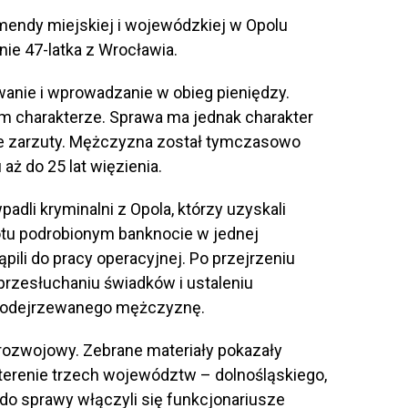
mendy miejskiej i wojewódzkiej w Opolu
ie 47-latka z Wrocławia.
anie i wprowadzanie w obieg pieniędzy.
m charakterze. Sprawa ma jednak charakter
ne zarzuty. Mężczyzna został tymczasowo
aż do 25 lat więzienia.
padli kryminalni z Opola, którzy uzyskali
tu podrobionym banknocie w jednej
ąpili do pracy operacyjnej. Po przejrzeniu
przesłuchaniu świadków i ustaleniu
i podejrzewanego mężczyznę.
 rozwojowy. Zebrane materiały pokazały
 terenie trzech województw – dolnośląskiego,
i do sprawy włączyli się funkcjonariusze