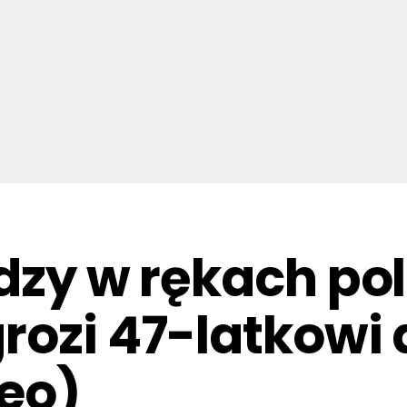
dzy w rękach pol
ozi 47-latkowi d
eo)