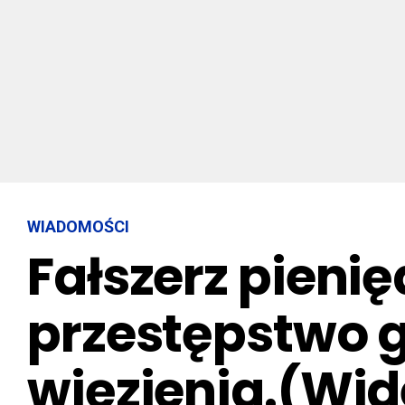
WIADOMOŚCI
Fałszerz pienię
przestępstwo gr
więzienia.(Wid