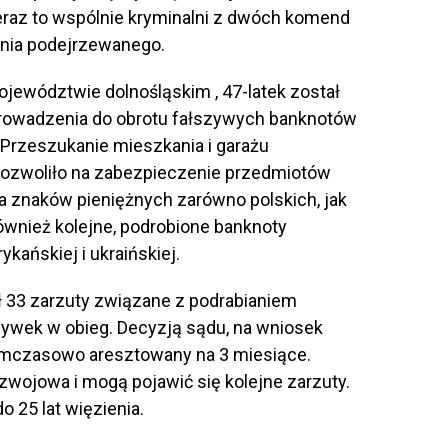
raz to wspólnie kryminalni z dwóch komend
mania podejrzewanego.
ojewództwie dolnośląskim , 47-latek został
owadzenia do obrotu fałszywych banknotów
rzeszukanie mieszkania i garażu
zwoliło na zabezpieczenie przedmiotów
ia znaków pieniężnych zarówno polskich, jak
również kolejne, podrobione banknoty
ykańskiej i ukraińskiej.
ł 33 zarzuty związane z podrabianiem
ywek w obieg. Decyzją sądu, na wniosek
 tymczasowo aresztowany na 3 miesiące.
zwojowa i mogą pojawić się kolejne zarzuty.
o 25 lat więzienia.