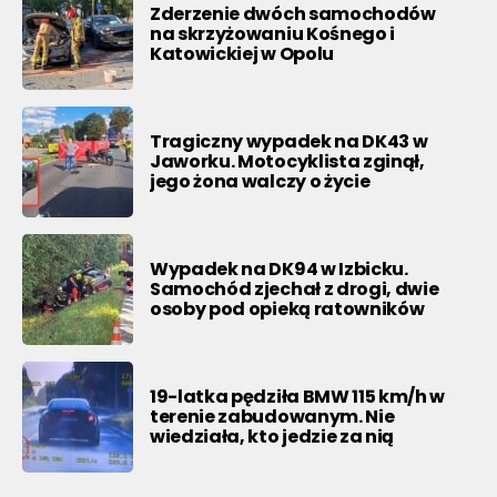
Zderzenie dwóch samochodów
na skrzyżowaniu Kośnego i
Katowickiej w Opolu
Tragiczny wypadek na DK43 w
Jaworku. Motocyklista zginął,
jego żona walczy o życie
Wypadek na DK94 w Izbicku.
Samochód zjechał z drogi, dwie
osoby pod opieką ratowników
19-latka pędziła BMW 115 km/h w
terenie zabudowanym. Nie
wiedziała, kto jedzie za nią