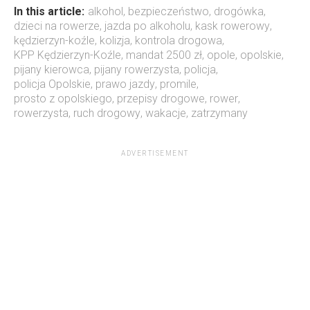
In this article:
alkohol
,
bezpieczeństwo
,
drogówka
,
dzieci na rowerze
,
jazda po alkoholu
,
kask rowerowy
,
kędzierzyn-koźle
,
kolizja
,
kontrola drogowa
,
KPP Kędzierzyn-Koźle
,
mandat 2500 zł
,
opole
,
opolskie
,
pijany kierowca
,
pijany rowerzysta
,
policja
,
policja Opolskie
,
prawo jazdy
,
promile
,
prosto z opolskiego
,
przepisy drogowe
,
rower
,
rowerzysta
,
ruch drogowy
,
wakacje
,
zatrzymany
ADVERTISEMENT