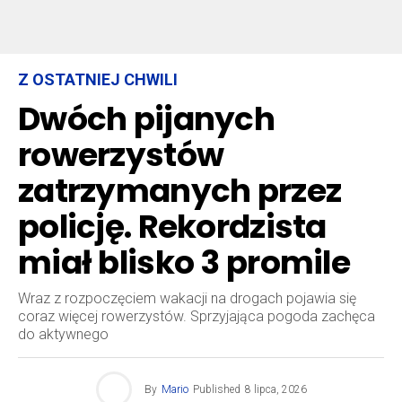
Z OSTATNIEJ CHWILI
Dwóch pijanych
rowerzystów
zatrzymanych przez
policję. Rekordzista
miał blisko 3 promile
Wraz z rozpoczęciem wakacji na drogach pojawia się
coraz więcej rowerzystów. Sprzyjająca pogoda zachęca
do aktywnego
By
Mario
Published
8 lipca, 2026