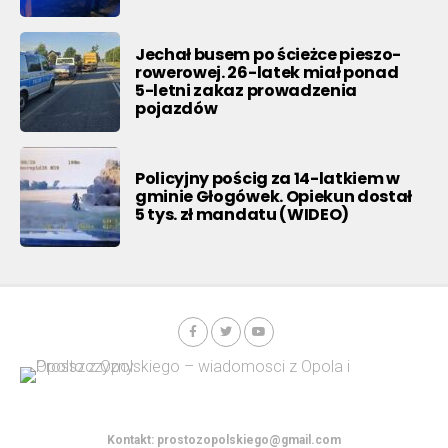
Jechał busem po ścieżce pieszo-
rowerowej. 26-latek miał ponad
5-letni zakaz prowadzenia
pojazdów
Policyjny pościg za 14-latkiem w
gminie Głogówek. Opiekun dostał
5 tys. zł mandatu (WIDEO)
Kontakt:
prostozopolskiego@gmail.com