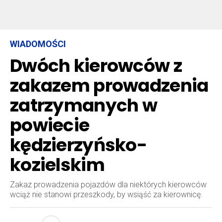
WIADOMOŚCI
Dwóch kierowców z
zakazem prowadzenia
zatrzymanych w
powiecie
kędzierzyńsko-
kozielskim
Zakaz prowadzenia pojazdów dla niektórych kierowców
wciąż nie stanowi przeszkody, by wsiąść za kierownicę.