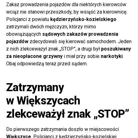
Zakaz prowadzenia pojazdów dla niektórych kierowców
wciąż nie stanowi przeszkody, by wsiąść za kierownicę.
Policjanci z powiatu
kędzierzyńsko-kozielskiego
zatrzymali dwóch mężczyzn, którzy mimo
obowiązujących
sądowych zakazów prowadzenia
pojazdów
zdecydowali się kierować samochodem. Jeden
z nich zlekceważył znak „STOP”, a drugi był
poszukiwany
za nieopłacone grzywny
i miał przy sobie
narkotyki
.
Obaj odpowiedzą teraz przed sądem.
Zatrzymany
w Większycach
zlekceważył znak „STOP”
Do pierwszego zatrzymania doszło w miejscowości
Większyce
. Policjanci z kędzierzyńsko-kozielskiej