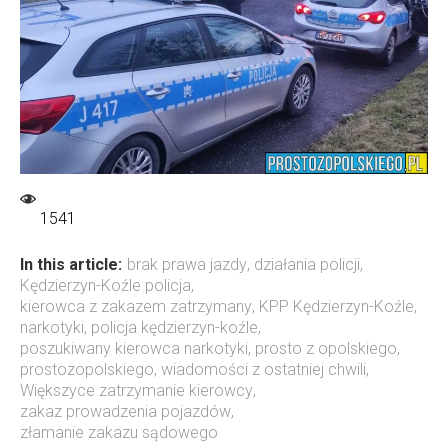
1541
In this article:
brak prawa jazdy
,
działania policji
,
Kędzierzyn-Koźle policja
,
kierowca z zakazem zatrzymany
,
KPP Kędzierzyn-Koźle
,
narkotyki
,
policja kędzierzyn-koźle
,
poszukiwany kierowca narkotyki
,
prosto z opolskiego
,
prostozopolskiego
,
wiadomości z ostatniej chwili
,
Większyce zatrzymanie kierowcy
,
zakaz prowadzenia pojazdów
,
złamanie zakazu sądowego