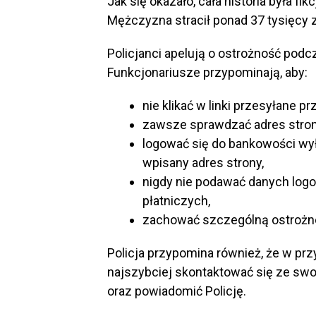
Jak się okazało, cała historia była 
Mężczyzna stracił ponad 37 tysięcy z
Policjanci apelują o ostrożność podc
Funkcjonariusze przypominają, aby:
nie klikać w linki przesyłane p
zawsze sprawdzać adres stron
logować się do bankowości wyłą
wpisany adres strony,
nigdy nie podawać danych logo
płatniczych,
zachować szczególną ostrożno
Policja przypomina również, że w pr
najszybciej skontaktować się ze swo
oraz powiadomić Policję.