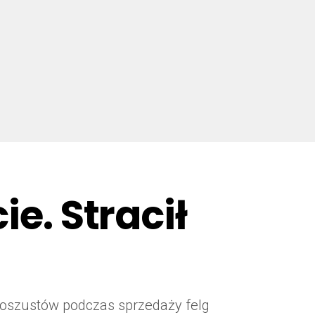
ie. Stracił
ch oszustów podczas sprzedaży felg