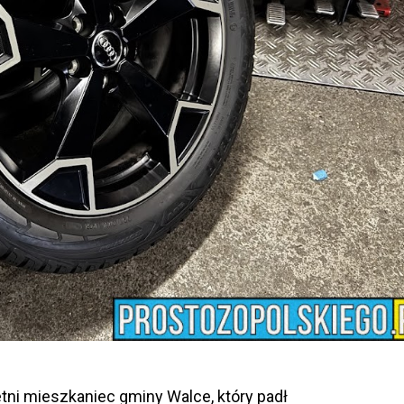
etni mieszkaniec gminy Walce, który padł