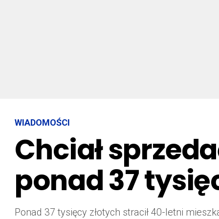
WIADOMOŚCI
Chciał sprzedać
ponad 37 tysię
Ponad 37 tysięcy złotych stracił 40-letni mies