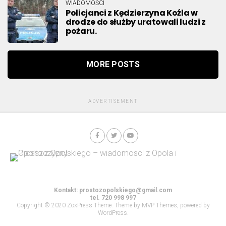
WIADOMOŚCI
Policjanci z Kędzierzyna Koźla w
drodze do służby uratowali ludzi z
pożaru.
MORE POSTS
ADVERTISEMENT
Kontakt:
prostozopolskiego@gmail.com
tel. 720 998 997
Copyright © 2020 ZoxPress Theme. Theme by MVP Themes, powered by
WordPress.