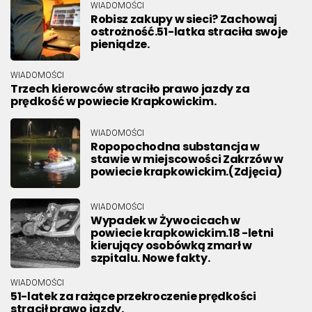
WIADOMOŚCI
Robisz zakupy w sieci? Zachowaj
ostrożność.51-latka straciła swoje
pieniądze.
WIADOMOŚCI
Trzech kierowców straciło prawo jazdy za
prędkość w powiecie Krapkowickim.
WIADOMOŚCI
Ropopochodna substancja w
stawie w miejscowości Zakrzów w
powiecie krapkowickim.(Zdjęcia)
WIADOMOŚCI
Wypadek w Żywocicach w
powiecie krapkowickim.18 -letni
kierujący osobówką zmarł w
szpitalu. Nowe fakty.
WIADOMOŚCI
51-latek za rażące przekroczenie prędkości
stracił prawo jazdy.