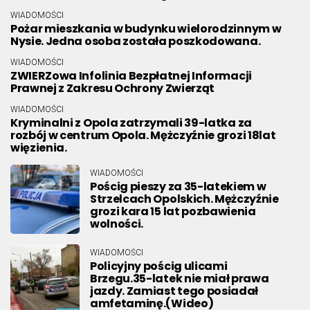
WIADOMOŚCI
Pożar mieszkania w budynku wielorodzinnym w
Nysie. Jedna osoba została poszkodowana.
WIADOMOŚCI
ZWIERZowa Infolinia Bezpłatnej Informacji
Prawnej z Zakresu Ochrony Zwierząt
WIADOMOŚCI
Kryminalni z Opola zatrzymali 39-latka za
rozbój w centrum Opola. Mężczyźnie grozi 18lat
więzienia.
WIADOMOŚCI
Pościg pieszy za 35-latekiem w
Strzelcach Opolskich. Mężczyźnie
grozi kara 15 lat pozbawienia
wolności.
WIADOMOŚCI
Policyjny pościg ulicami
Brzegu.35-latek nie miał prawa
jazdy. Zamiast tego posiadał
amfetaminę.(Wideo)