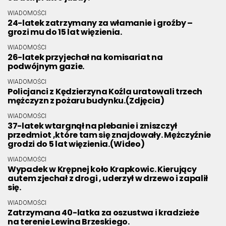
WIADOMOŚCI
24-latek zatrzymany za włamanie i groźby –
grozi mu do 15 lat więzienia.
WIADOMOŚCI
26-latek przyjechał na komisariat na
podwójnym gazie.
WIADOMOŚCI
Policjanci z Kędzierzyna Koźla uratowali trzech
mężczyzn z pożaru budynku.(Zdjęcia)
WIADOMOŚCI
37-latek wtargnął na plebanie i zniszczył
przedmiot ,które tam się znajdowały. Mężczyźnie
grodzi do 5 lat więzienia.(Wideo)
WIADOMOŚCI
Wypadek w Krępnej koło Krapkowic. Kierujący
autem zjechał z drogi , uderzył w drzewo i zapalił
się.
WIADOMOŚCI
Zatrzymana 40-latka za oszustwa i kradzieże
na terenie Lewina Brzeskiego.