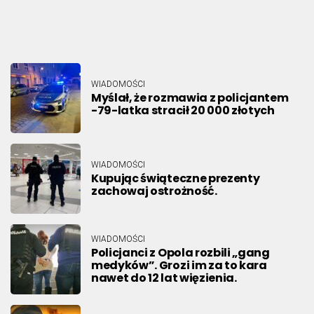
WIADOMOŚCI
Myślał, że rozmawia z policjantem
-79-latka stracił 20 000 złotych
WIADOMOŚCI
Kupując świąteczne prezenty
zachowaj ostrożność.
WIADOMOŚCI
Policjanci z Opola rozbili „gang
medyków”. Grozi im za to kara
nawet do 12 lat więzienia.