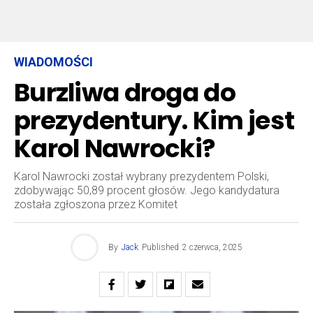
WIADOMOŚCI
Burzliwa droga do
prezydentury. Kim jest
Karol Nawrocki?
Karol Nawrocki został wybrany prezydentem Polski,
zdobywając 50,89 procent głosów. Jego kandydatura
została zgłoszona przez Komitet
By
Jack
Published
2 czerwca, 2025