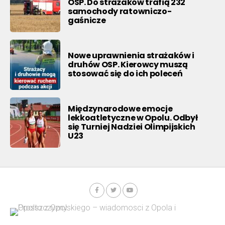
OSP. Do strażaków trafią 232
samochody ratowniczo-
gaśnicze
Nowe uprawnienia strażaków i
druhów OSP. Kierowcy muszą
stosować się do ich poleceń
Międzynarodowe emocje
lekkoatletyczne w Opolu. Odbył
się Turniej Nadziei Olimpijskich
U23