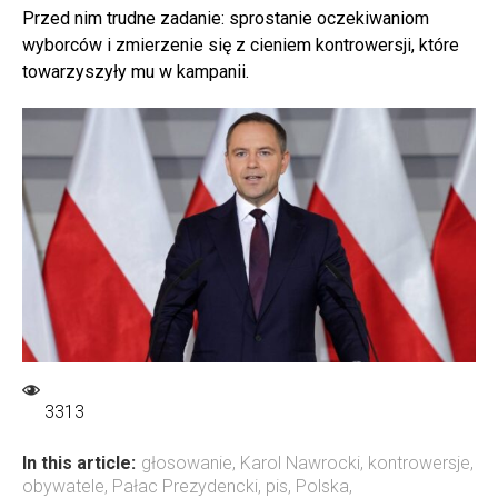
Przed nim trudne zadanie: sprostanie oczekiwaniom
wyborców i zmierzenie się z cieniem kontrowersji, które
towarzyszyły mu w kampanii.
3313
In this article:
głosowanie
,
Karol Nawrocki
,
kontrowersje
,
obywatele
,
Pałac Prezydencki
,
pis
,
Polska
,