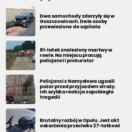
Dwa samochody zderzyły się w
Goszczowicach. Dwie osoby
przewieziono do szpitala
81-latek znaleziony martwy w
rowie. Na miejscu pracują
policjanci i prokurator
Policjanci z Namysłowa ugasili
pożar przed przyjazdem straży.
Ich szybka reakcja zapobiegła
tragedii
Brutalny rozbój w Opolu. Jest akt
oskarżenia przeciwko 27-latkowi