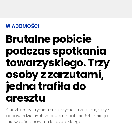
WIADOMOŚCI
Brutalne pobicie
podczas spotkania
towarzyskiego. Trzy
osoby z zarzutami,
jedna trafiła do
aresztu
Kluczborscy kryminalni zatrzymali trzech mężczyzn
odpowiedzialnych za brutalne pobicie 54-letniego
mieszkańca powiatu kluczborskiego