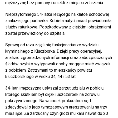
mężczyznę bez pomocy i uciekli z miejsca zdarzenia.
Nieprzytomnego 54-latka leżącego na klatce schodowej
znalazła jego partnerka. Kobieta natychmiast powiadomiła
służby ratunkowe. Poszkodowany z ciężkimi obrażeniami
został przewieziony do szpitala.
Sprawą od razu zajęli się funkcjonariusze wydziału
kryminalnego z Kluczborka. Dzięki pracy operacyjnej,
analizie zgromadzonych informacji oraz zabezpieczonych
śladów szybko wytypowali osoby mogące mieć związek
z pobiciem. Zatrzymani to mieszkańcy powiatu
kluczborskiego w wieku 34, 44 i 53 lat.
34-letni mężczyzna usłyszał zarzut udziału w pobiciu,
którego skutkiem był ciężki uszczerbek na zdrowiu
pokrzywdzonego. Na wniosek prokuratora sąd
zdecydował o jego tymczasowym aresztowaniu na trzy
miesiące. Za zarzucany czyn grozi mu kara nawet do 20