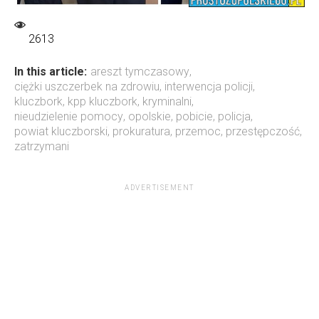
2613
In this article:
areszt tymczasowy
,
ciężki uszczerbek na zdrowiu
,
interwencja policji
,
kluczbork
,
kpp kluczbork
,
kryminalni
,
nieudzielenie pomocy
,
opolskie
,
pobicie
,
policja
,
powiat kluczborski
,
prokuratura
,
przemoc
,
przestępczość
,
zatrzymani
ADVERTISEMENT