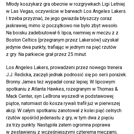
Młody koszykarz gra obecnie w rozgrywkach Ligi Letniej
w Las Vegas, oczywiście w barwach Los Angeles Lakers.
I trzeba przyznać, że jego gwiazda błyszczy coraz
jaskrawiej, mimo iż początkowo nie było zbyt wesoło.
Na boisku zadebiutował 6 lipca, niemniej w meczu z z
Boston Celtics (przegranym przez Lakersów) uzyskał
jedynie dwa punkty, trafiając w jednym na pięć rzutów
z gry. Na parkiecie grał przez 25 minut.
Los Angeles Lakers, prowadzeni przez nowego trenera
J.J. Redicka, zaczęli jednak podnosić się po serii porażek.
Bronny James też wypadał coraz lepiej. W lipcowym
spotkaniu z Atlanta Hawkes, rozegranym w Thomas &
Mack Center, syn LeBrona wyszedł w podstawowej
piątce, natomiast do kosza rywali trafił już w pierwszej
akcji. W całym spotkaniu zanotował z kolei pięć celnych
rzutów spośród jedenastu z gry, w tym dwa z pięciu
za trzy punkty. Nastąpiła zatem ogromna poprawa
w zestawieniu z wcześniejszymi czterema meczami,