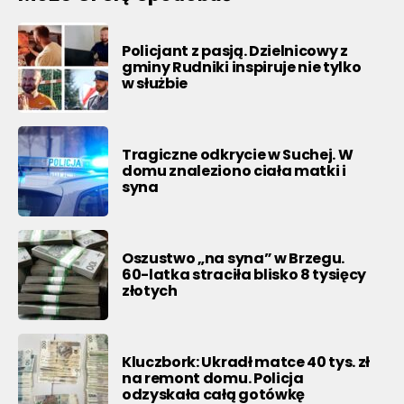
Policjant z pasją. Dzielnicowy z
gminy Rudniki inspiruje nie tylko
w służbie
Tragiczne odkrycie w Suchej. W
domu znaleziono ciała matki i
syna
Oszustwo „na syna” w Brzegu.
60-latka straciła blisko 8 tysięcy
złotych
Kluczbork: Ukradł matce 40 tys. zł
na remont domu. Policja
odzyskała całą gotówkę