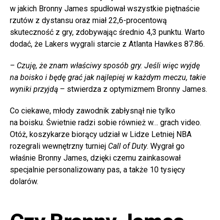
w jakich Bronny James spudłował wszystkie piętnaście
rzutów z dystansu oraz miał 22,6-procentową
skuteczność z gry, zdobywając średnio 4,3 punktu. Warto
dodać, że Lakers wygrali starcie z Atlanta Hawkes 87:86.
– Czuję, że znam właściwy sposób gry. Jeśli więc wyjdę
na boisko i będę grać jak najlepiej w każdym meczu, takie
wyniki przyjdą
– stwierdza z optymizmem Bronny James.
Co ciekawe, młody zawodnik zabłysnął nie tylko
na boisku. Świetnie radzi sobie również w… grach video.
Otóż, koszykarze biorący udział w Lidze Letniej NBA
rozegrali wewnętrzny turniej
Call of Duty
. Wygrał go
właśnie Bronny James, dzięki czemu zainkasował
specjalnie personalizowany pas, a także 10 tysięcy
dolarów.