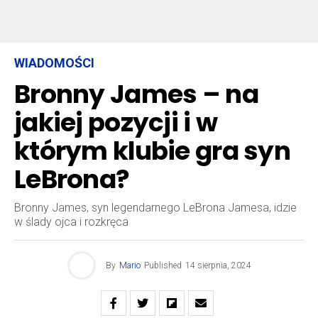
WIADOMOŚCI
Bronny James – na
jakiej pozycji i w
którym klubie gra syn
LeBrona?
Bronny James, syn legendarnego LeBrona Jamesa, idzie
w ślady ojca i rozkręca
By
Mario
Published
14 sierpnia, 2024