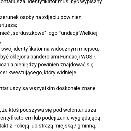
ntariusza. Identyfikator musi być wypisany
izerunek osoby na zdjęciu powinien
riusza;
mieć „serduszkowe” logo Fundacji Wielkiej
;
 swój identyfikator na widocznym miejscu;
być oklejona banderolami Fundacji WOŚP.
cania pieniędzy powinien znajdować się
er kwestującego, który widnieje
tariuszy są wszystkim doskonale znane
, że ktoś podszywa się pod wolontariusza
entyfikatorem lub podejrzanie wyglądającą
kt z Policją lub strażą miejską / gminną.