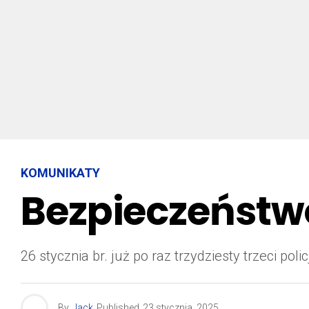
KOMUNIKATY
Bezpieczeństw
26 stycznia br. już po raz trzydziesty trzeci p
By
Jack
Published
23 stycznia, 2025