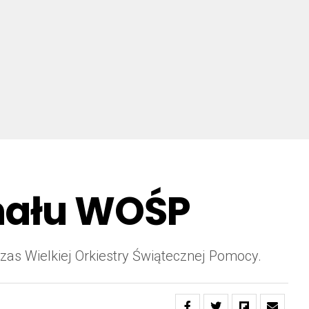
inału WOŚP
czas Wielkiej Orkiestry Świątecznej Pomocy.