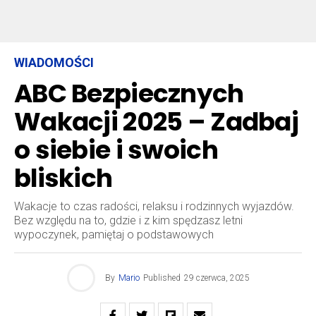
WIADOMOŚCI
ABC Bezpiecznych
Wakacji 2025 – Zadbaj
o siebie i swoich
bliskich
Wakacje to czas radości, relaksu i rodzinnych wyjazdów.
Bez względu na to, gdzie i z kim spędzasz letni
wypoczynek, pamiętaj o podstawowych
By
Mario
Published
29 czerwca, 2025