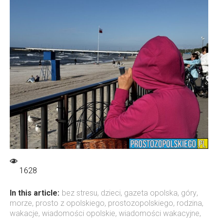
1628
In this article:
bez stresu
,
dzieci
,
gazeta opolska
,
góry
,
morze
,
prosto z opolskiego
,
prostozopolskiego
,
rodzina
,
wakacje
,
wiadomości opolskie
,
wiadomości wakacyjne
,