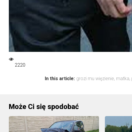
2220
In this article:
grozi mu więzienie
,
matka
,
Może Ci się spodobać