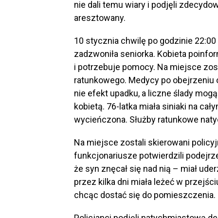
nie dali temu wiary i podjęli zdecydo
aresztowany.
10 stycznia chwilę po godzinie 22:
zadzwoniła seniorka. Kobieta poinf
i potrzebuje pomocy. Na miejsce zos
ratunkowego. Medycy po obejrzeniu ob
nie efekt upadku, a liczne ślady mog
kobietą. 76-latka miała siniaki na cały
wycieńczona. Służby ratunkowe natyc
Na miejsce zostali skierowani polic
funkcjonariusze potwierdzili podejr
że syn znęcał się nad nią – miał uder
przez kilka dni miała leżeć w przejści
chcąc dostać się do pomieszczenia.
Policjanci podjęli natychmiastową d