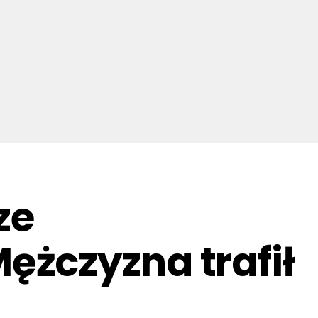
ze
żczyzna trafił