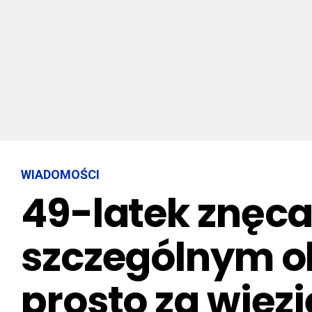
WIADOMOŚCI
49-latek znęca
szczególnym ok
prosto za więz