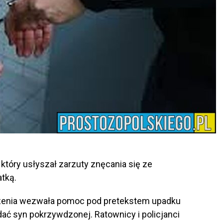
a który usłyszał zarzuty znęcania się ze
tką.
czenia wezwała pomoc pod pretekstem upadku
ać syn pokrzywdzonej. Ratownicy i policjanci