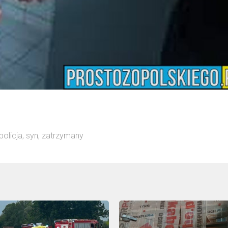
policja
,
syn
,
zatrzymany