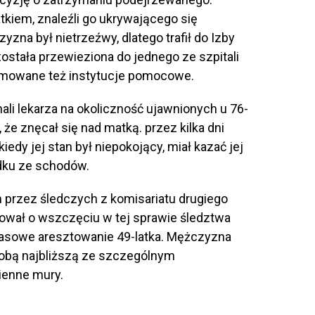
kiem, znaleźli go ukrywającego się
yzna był nietrzeźwy, dlatego trafił do Izby
stała przewieziona do jednego ze szpitali
ormowane też instytucje pomocowe.
ali lekarza na okoliczność ujawnionych u 76-
 że znęcał się nad matką. przez kilka dni
edy jej stan był niepokojący, miał kazać jej
dku ze schodów.
przez śledczych z komisariatu drugiego
dował o wszczęciu w tej sprawie śledztwa
zasowe aresztowanie 49-latka. Mężczyzna
sobą najbliższą ze szczególnym
zienne mury.