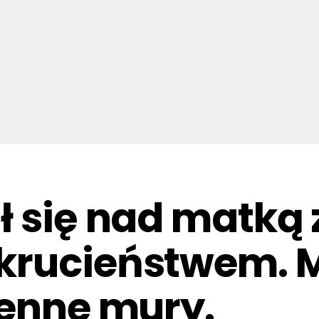
ł się nad matką 
rucieństwem. Mę
ienne mury.