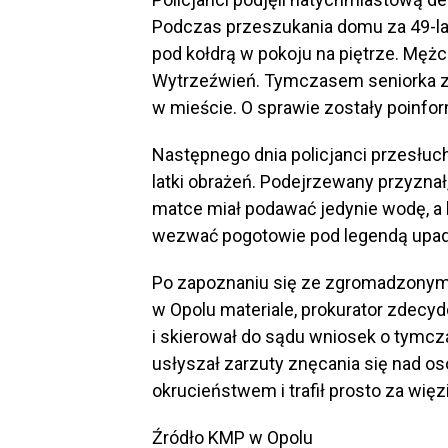
Podczas przeszukania domu za 49-lat
pod kołdrą w pokoju na piętrze. Mężcz
Wytrzeźwień. Tymczasem seniorka zo
w mieście. O sprawie zostały poinf
Następnego dnia policjanci przesłuch
latki obrażeń. Podejrzewany przyznał,
matce miał podawać jedynie wodę, a ki
wezwać pogotowie pod legendą upa
Po zapoznaniu się ze zgromadzonym 
w Opolu materiale, prokurator zdecy
i skierował do sądu wniosek o tymc
usłyszał zarzuty znęcania się nad o
okrucieństwem i trafił prosto za wię
Źródło KMP w Opolu