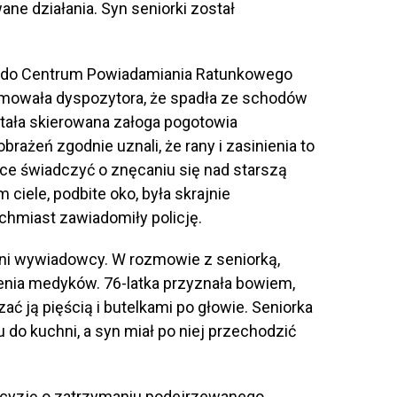
wane działania. Syn seniorki został
00 do Centrum Powiadamiania Ratunkowego
ormowała dyspozytora, że spadła ze schodów
tała skierowana załoga pogotowia
rażeń zgodnie uznali, że rany i zasinienia to
ące świadczyć o znęcaniu się nad starszą
m ciele, podbite oko, była skrajnie
hmiast zawiadomiły policję.
yjni wywiadowcy. W rozmowie z seniorką,
zenia medyków. 76-latka przyznała bowiem,
zać ją pięścią i butelkami po głowie. Seniorka
u do kuchni, a syn miał po niej przechodzić
ecyzję o zatrzymaniu podejrzewanego.