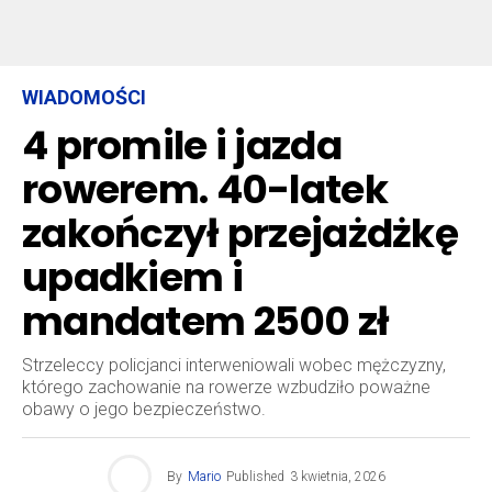
WIADOMOŚCI
4 promile i jazda
rowerem. 40-latek
zakończył przejażdżkę
upadkiem i
mandatem 2500 zł
Strzeleccy policjanci interweniowali wobec mężczyzny,
którego zachowanie na rowerze wzbudziło poważne
obawy o jego bezpieczeństwo.
By
Mario
Published
3 kwietnia, 2026