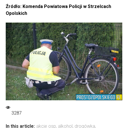
Źródło: Komenda Powiatowa Policji w Strzelcach
Opolskich
3287
In this article:
akcje osp
,
alkohol
,
drogówka
,