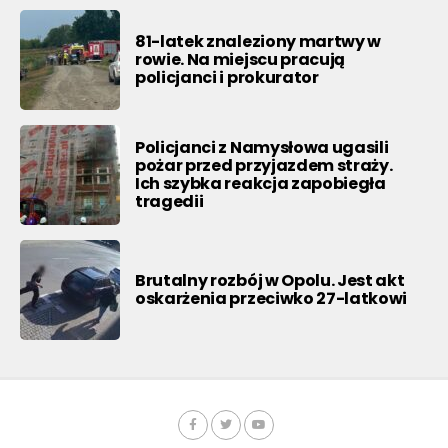
81-latek znaleziony martwy w
rowie. Na miejscu pracują
policjanci i prokurator
Policjanci z Namysłowa ugasili
pożar przed przyjazdem straży.
Ich szybka reakcja zapobiegła
tragedii
Brutalny rozbój w Opolu. Jest akt
oskarżenia przeciwko 27-latkowi