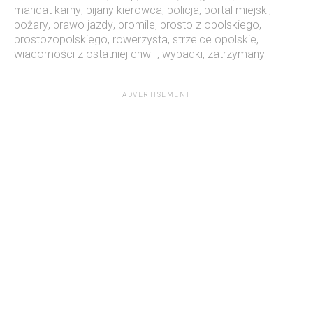
mandat karny
,
pijany kierowca
,
policja
,
portal miejski
,
pożary
,
prawo jazdy
,
promile
,
prosto z opolskiego
,
prostozopolskiego
,
rowerzysta
,
strzelce opolskie
,
wiadomości z ostatniej chwili
,
wypadki
,
zatrzymany
ADVERTISEMENT