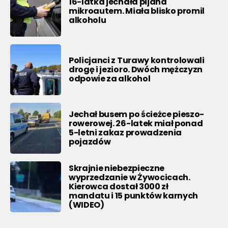
16-latka jechała pijana
mikroautem. Miała blisko promil
alkoholu
Policjanci z Turawy kontrolowali
drogę i jezioro. Dwóch mężczyzn
odpowie za alkohol
Jechał busem po ścieżce pieszo-
rowerowej. 26-latek miał ponad
5-letni zakaz prowadzenia
pojazdów
Skrajnie niebezpieczne
wyprzedzanie w Żywocicach.
Kierowca dostał 3000 zł
mandatu i 15 punktów karnych
(WIDEO)