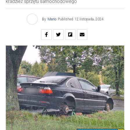
kradzież sprzętu samochodowego
By
Mario
Published
12 listopada, 2024