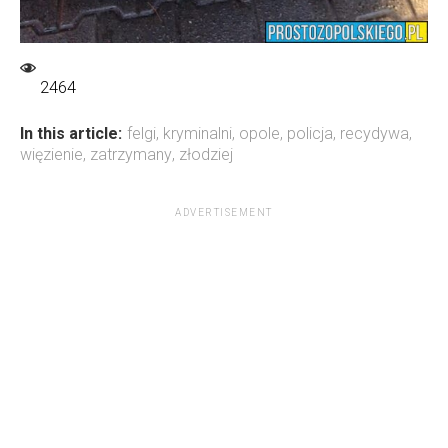
2464
In this article:
felgi
,
kryminalni
,
opole
,
policja
,
recydywa
,
więzienie
,
zatrzymany
,
złodziej
ADVERTISEMENT