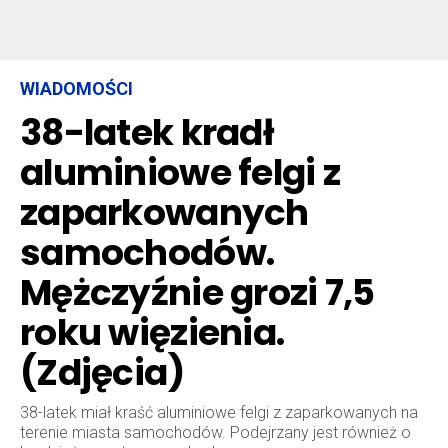
WIADOMOŚCI
38-latek kradł
aluminiowe felgi z
zaparkowanych
samochodów.
Mężczyźnie grozi 7,5
roku więzienia.
(Zdjęcia)
38-latek miał kraść aluminiowe felgi z zaparkowanych na
terenie miasta samochodów. Podejrzany jest również o