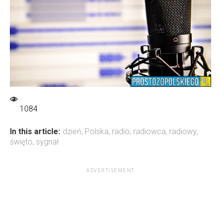
1084
In this article:
dzień
,
Polska
,
radio
,
radiowca
,
radiowy
,
święto
,
sygnał
ADVERTISEMENT