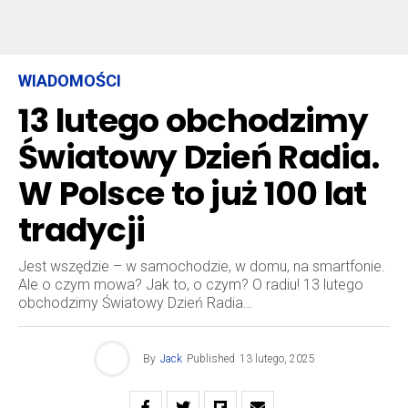
WIADOMOŚCI
13 lutego obchodzimy
Światowy Dzień Radia.
W Polsce to już 100 lat
tradycji
Jest wszędzie – w samochodzie, w domu, na smartfonie.
Ale o czym mowa? Jak to, o czym? O radiu! 13 lutego
obchodzimy Światowy Dzień Radia…
By
Jack
Published
13 lutego, 2025