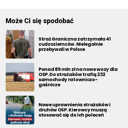
Może Ci się spodobać
Straż Graniczna zatrzymała 41
cudzoziemców. Nielegalnie
przebywali w Polsce
Ponad 85 mln zł na nowe wozy dla
OSP. Do strażaków trafią 232
samochody ratowniczo-
gaśnicze
Nowe uprawnienia strażaków i
druhów OSP. Kierowcy muszą
stosować się do ich poleceń