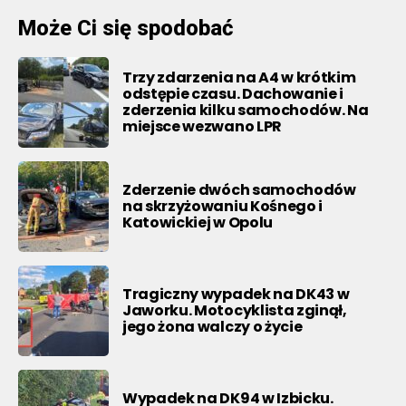
Może Ci się spodobać
Trzy zdarzenia na A4 w krótkim
odstępie czasu. Dachowanie i
zderzenia kilku samochodów. Na
miejsce wezwano LPR
Zderzenie dwóch samochodów
na skrzyżowaniu Kośnego i
Katowickiej w Opolu
Tragiczny wypadek na DK43 w
Jaworku. Motocyklista zginął,
jego żona walczy o życie
Wypadek na DK94 w Izbicku.