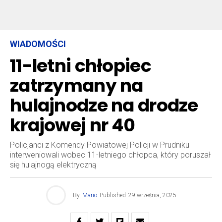
WIADOMOŚCI
11-letni chłopiec
zatrzymany na
hulajnodze na drodze
krajowej nr 40
Policjanci z Komendy Powiatowej Policji w Prudniku
interweniowali wobec 11-letniego chłopca, który poruszał
się hulajnogą elektryczną
By
Mario
Published
29 września, 2025