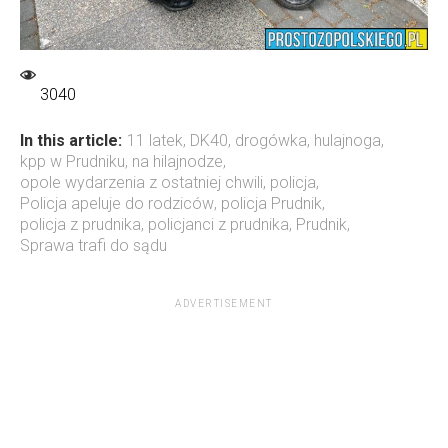
3040
In this article:
11 latek
,
DK40
,
drogówka
,
hulajnoga
,
kpp w Prudniku
,
na hilajnodze
,
opole wydarzenia z ostatniej chwili
,
policja
,
Policja apeluje do rodziców
,
policja Prudnik
,
policja z prudnika
,
policjanci z prudnika
,
Prudnik
,
Sprawa trafi do sądu
ADVERTISEMENT