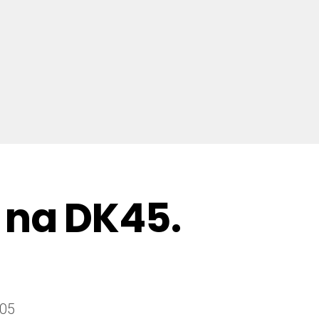
na DK45.
:05