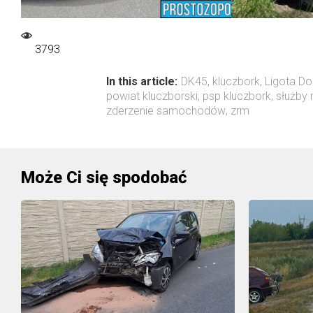
3793
In this article:
DK45
,
kluczbork
,
Ligota Do
powiat kluczborski
,
psp kluczbork
,
służby
zderzenie samochodów
,
zrm
Może Ci się spodobać