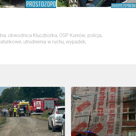
lna
,
obwodnica Kluczborka
,
OSP Kuniów
,
policja
,
 ratunkowe
,
utrudnienia w ruchu
,
wypadek
,