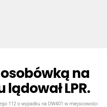
z osobówką na
u lądował LPR.
mowego 112 o wypadku na DW401 w miejscowości