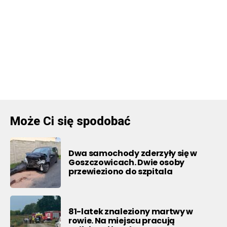
Może Ci się spodobać
Dwa samochody zderzyły się w
Goszczowicach. Dwie osoby
przewieziono do szpitala
81-latek znaleziony martwy w
rowie. Na miejscu pracują