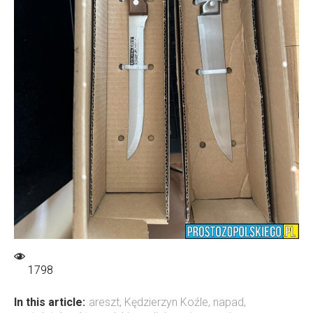
1798
In this article:
areszt
,
Kędzierzyn Koźle
,
napad
,