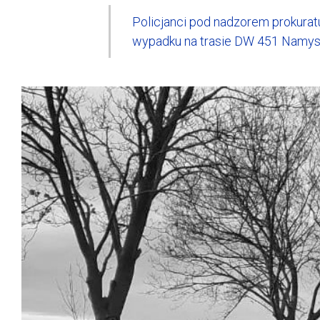
Policjanci pod nadzorem prokurat
wypadku na trasie DW 451 Namys