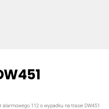
 DW451
a nr alarmowego 112 o wypadku na trasie DW451