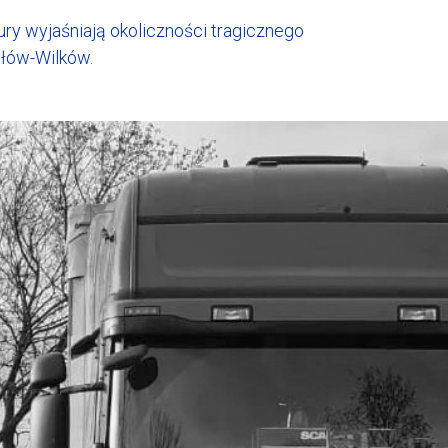
ury wyjaśniają okoliczności tragicznego
łów-Wilków.