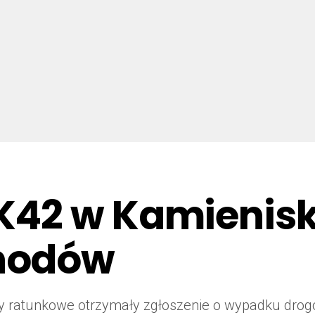
42 w Kamienisku
hodów
użby ratunkowe otrzymały zgłoszenie o wypadku dr