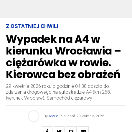
Z OSTATNIEJ CHWILI
Wypadek na A4 w
kierunku Wrocławia –
ciężarówka w rowie.
Kierowca bez obrażeń
29 kwietnia 2026 roku o godzinie 04:38 doszło do
zdarzenia drogowego na autostradzie A4 (km 268,
kierunek Wrocław). Samochód ciężarowy
By
Mario
Published
29 kwietnia, 2026