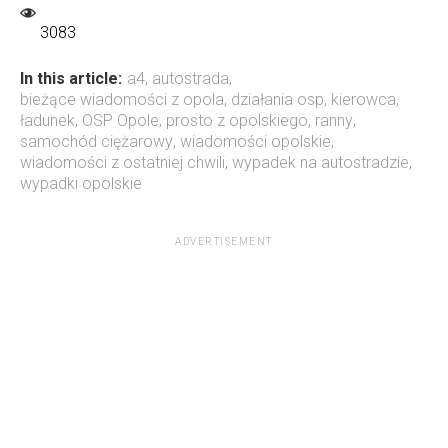
3083
In this article:
a4
,
autostrada
,
bieżące wiadomości z opola
,
działania osp
,
kierowca
,
ładunek
,
OSP Opole
,
prosto z opolskiego
,
ranny
,
samochód ciężarowy
,
wiadomości opolskie
,
wiadomości z ostatniej chwili
,
wypadek na autostradzie
,
wypadki opolskie
ADVERTISEMENT