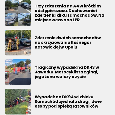
Trzy zdarzenia na A4 w krótkim
odstępie czasu. Dachowanie i
zderzenia kilku samochodów. Na
miejsce wezwano LPR
Zderzenie dwóch samochodów
na skrzyżowaniu Kośnego i
Katowickiej w Opolu
Tragiczny wypadek na DK43 w
Jaworku. Motocyklista zginął,
jego żona walczy o życie
Wypadek na DK94 w Izbicku.
Samochód zjechał z drogi, dwie
osoby pod opieką ratowników