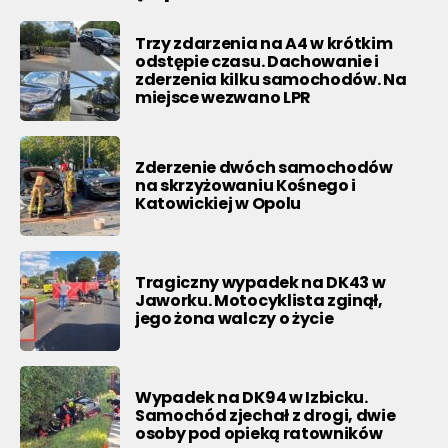
Trzy zdarzenia na A4 w krótkim
odstępie czasu. Dachowanie i
zderzenia kilku samochodów. Na
miejsce wezwano LPR
Zderzenie dwóch samochodów
na skrzyżowaniu Kośnego i
Katowickiej w Opolu
Tragiczny wypadek na DK43 w
Jaworku. Motocyklista zginął,
jego żona walczy o życie
Wypadek na DK94 w Izbicku.
Samochód zjechał z drogi, dwie
osoby pod opieką ratowników