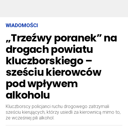
WIADOMOŚCI
„Trzeźwy poranek” na
drogach powiatu
kluczborskiego –
sześciu kierowców
pod wpływem
alkoholu
Kluczborscy policjanci ruchu drogowego zatrzymali
sześciu kierujących, którzy usiedli za kierownicą mimo to,
że wcześniej pili alkohol.