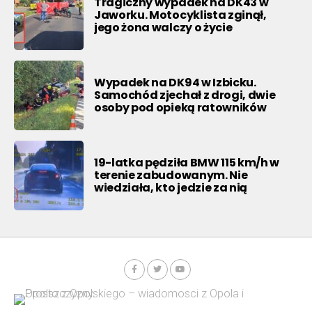
Tragiczny wypadek na DK43 w
Jaworku. Motocyklista zginął,
jego żona walczy o życie
Wypadek na DK94 w Izbicku.
Samochód zjechał z drogi, dwie
osoby pod opieką ratowników
19-latka pędziła BMW 115 km/h w
terenie zabudowanym. Nie
wiedziała, kto jedzie za nią