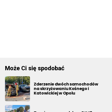
Może Ci się spodobać
Zderzenie dwóch samochodów
na skrzyżowaniu Kośnego i
Katowickiej w Opolu