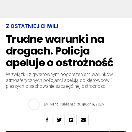
Z OSTATNIEJ CHWILI
Trudne warunki na
drogach. Policja
apeluje o ostrożność
W związku z gwałtownym pogorszeniem warunków
atmosferycznych policjanci apelują do kierowców i
pieszych o zachowanie szczególnej ostrożności.
By
Mario
Published
30 grudnia, 2025