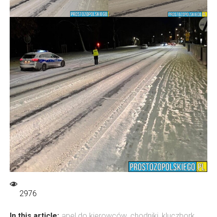
2976
In this article:
apel do kierowców
,
chodniki
,
kluczbork
,