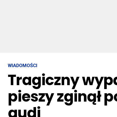
WIADOMOŚCI
Tragiczny wypa
pieszy zginął 
audi