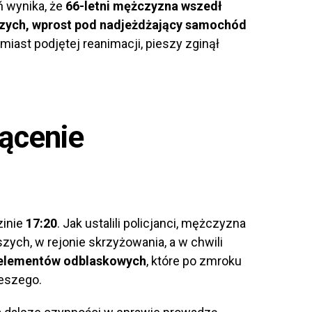
ń wynika, że
66-letni mężczyzna wszedł
eszych, wprost pod nadjeżdżający samochód
miast podjętej reanimacji, pieszy zginął
rącenie
zinie
17:20
. Jak ustalili policjanci, mężczyzna
zych, w rejonie skrzyżowania, a w chwili
h elementów odblaskowych
, które po zmroku
eszego.