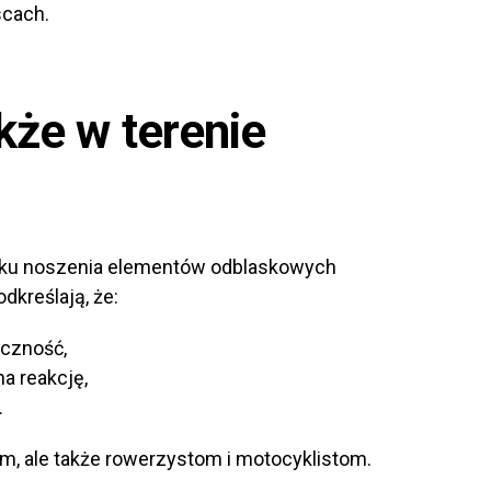
scach.
kże w terenie
ązku noszenia elementów odblaskowych
dkreślają, że:
czność,
a reakcję,
.
ym, ale także rowerzystom i motocyklistom.