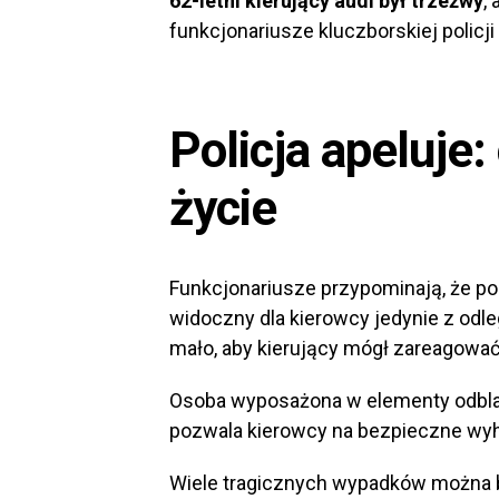
62-letni kierujący audi był trzeźwy
,
funkcjonariusze kluczborskiej policj
Policja apeluje:
życie
Funkcjonariusze przypominają, że po
widoczny dla kierowcy jedynie z odl
mało, aby kierujący mógł zareagować
Osoba wyposażona w elementy odbla
pozwala kierowcy na bezpieczne wyh
Wiele tragicznych wypadków można by