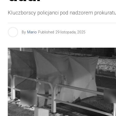
Kluczborscy policjanci pod nadzorem prokuratu
By
Mario
Published
29 listopada, 2025