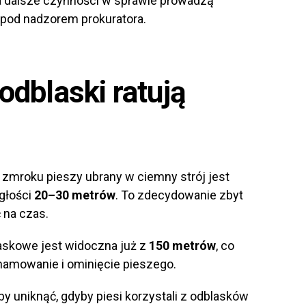
 a dalsze czynności w sprawie prowadzą
i pod nadzorem prokuratora.
 odblaski ratują
 zmroku pieszy ubrany w ciemny strój jest
egłości
20–30 metrów
. To zdecydowanie zbyt
 na czas.
skowe jest widoczna już z
150 metrów
, co
amowanie i ominięcie pieszego.
 uniknąć, gdyby piesi korzystali z odblasków