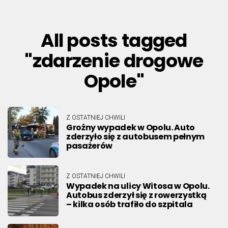
All posts tagged
"zdarzenie drogowe
Opole"
Z OSTATNIEJ CHWILI
Groźny wypadek w Opolu. Auto
zderzyło się z autobusem pełnym
pasażerów
Z OSTATNIEJ CHWILI
Wypadek na ulicy Witosa w Opolu.
Autobus zderzył się z rowerzystką
– kilka osób trafiło do szpitala