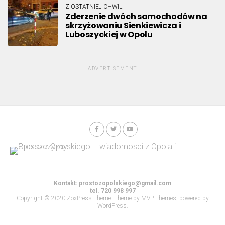
Z OSTATNIEJ CHWILI
Zderzenie dwóch samochodów na
skrzyżowaniu Sienkiewicza i
Luboszyckiej w Opolu
ADVERTISEMENT
Kontakt:
prostozopolskiego@gmail.com
tel. 720 998 997
Copyright © 2020 ZoxPress Theme. Theme by MVP Themes, powered by
WordPress.