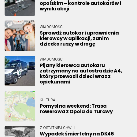
opolskim – kontrole autokarów i
wyniki akcji
WIADOMOŚCI
Sprawdź autokar i uprawnienia
kierowcy w aplikacji, zanim
dziecko ruszy w drogę
WIADOMOŚCI
Pijany kierowca autokaru
zatrzymany na autostradzie A4,
który przewoził dzieci wraz z
opiekunami
KULTURA
Pomysł na weekend: Trasa
rowerowa z Opola do Turawy
Z OSTATNIEJ CHWILI
Wypadek śmiertelny na DK46