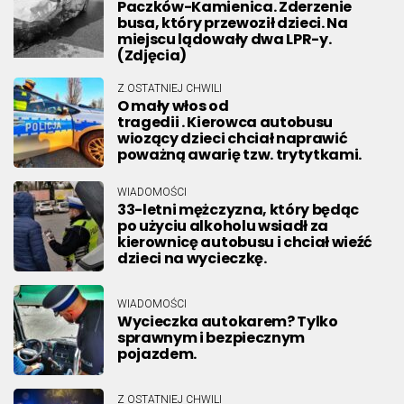
Paczków-Kamienica. Zderzenie
busa, który przewoził dzieci. Na
miejscu lądowały dwa LPR-y.
(Zdjęcia)
Z OSTATNIEJ CHWILI
O mały włos od
tragedii . Kierowca autobusu
wiozący dzieci chciał naprawić
poważną awarię tzw. trytytkami.
WIADOMOŚCI
33-letni mężczyzna, który będąc
po użyciu alkoholu wsiadł za
kierownicę autobusu i chciał wieźć
dzieci na wycieczkę.
WIADOMOŚCI
Wycieczka autokarem? Tylko
sprawnym i bezpiecznym
pojazdem.
Z OSTATNIEJ CHWILI