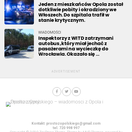
Jeden z mieszkańców Opola został
dotkliwie pobity i okradziony we
Włoszech. Do szpitala trafił w
stanie krytycznym.
WIADOMOŚCI
Inspektorzy z WITD zatrzymani
autobus ,który miał jechać z
pasażerami na wycieczkę do
Wrocławia. Okazało się …
ADVERTISEMENT
Kontakt:
prostozopolskiego@gmail.com
tel. 720 998 997