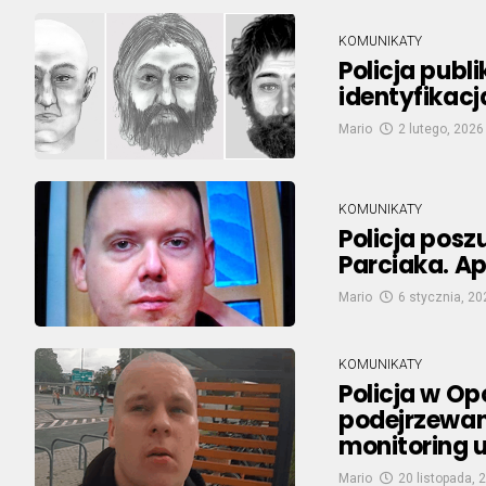
KOMUNIKATY
Policja publ
identyfikac
Mario
2 lutego, 2026
KOMUNIKATY
Policja posz
Parciaka. A
Mario
6 stycznia, 20
KOMUNIKATY
Policja w O
podejrzewan
monitoring 
Mario
20 listopada, 