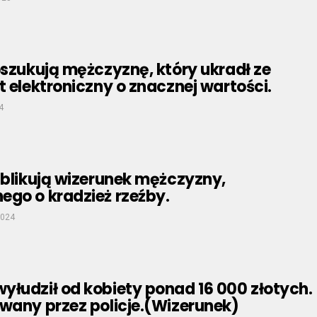
oszukują mężczyznę, który ukradł ze
t elektroniczny o znacznej wartości.
4
ublikują wizerunek mężczyzny,
ego o kradzież rzeźby.
2024
łudził od kobiety ponad 16 000 złotych.
wany przez policje.(Wizerunek)