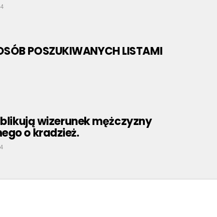
24
OSÓB POSZUKIWANYCH LISTAMI
ublikują wizerunek mężczyzny
ego o kradzież.
4