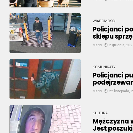
WIADOMOŚCI
Policjanci p
sklepu sprzę
Mario
2 grudnia, 202
KOMUNIKATY
Policjanci p
podejrzewan
Mario
22 listopada, 
KULTURA
Mężczyzna wy
Jest poszuki