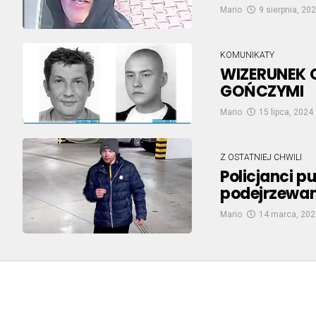
Mario
9 sierpnia, 20
KOMUNIKATY
WIZERUNEK 
GOŃCZYMI
Mario
15 lipca, 2024
Z OSTATNIEJ CHWILI
Policjanci p
podejrzewan
Mario
14 marca, 202