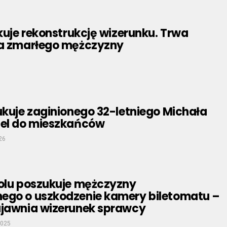
ikuje rekonstrukcję wizerunku. Trwa
ja zmarłego mężczyzny
ukuje zaginionego 32-letniego Michała
pel do mieszkańców
26
polu poszukuje mężczyzny
ego o uszkodzenie kamery biletomatu –
ujawnia wizerunek sprawcy
2025