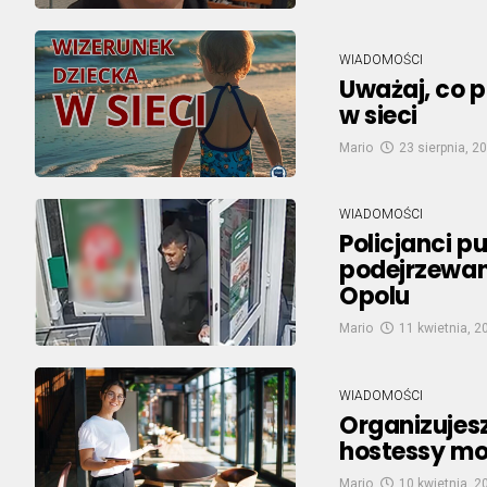
WIADOMOŚCI
Uważaj, co p
w sieci
Mario
23 sierpnia, 2
WIADOMOŚCI
Policjanci p
podejrzewan
Opolu
Mario
11 kwietnia, 2
WIADOMOŚCI
Organizujesz
hostessy mo
Mario
10 kwietnia, 2