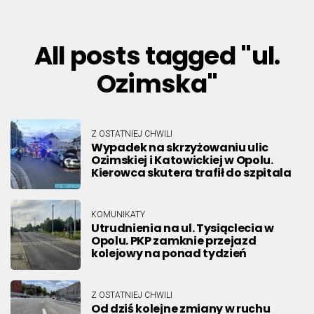
All posts tagged "ul.
Ozimska"
Z OSTATNIEJ CHWILI
Wypadek na skrzyżowaniu ulic
Ozimskiej i Katowickiej w Opolu.
Kierowca skutera trafił do szpitala
KOMUNIKATY
Utrudnienia na ul. Tysiąclecia w
Opolu. PKP zamknie przejazd
kolejowy na ponad tydzień
Z OSTATNIEJ CHWILI
Od dziś kolejne zmiany w ruchu