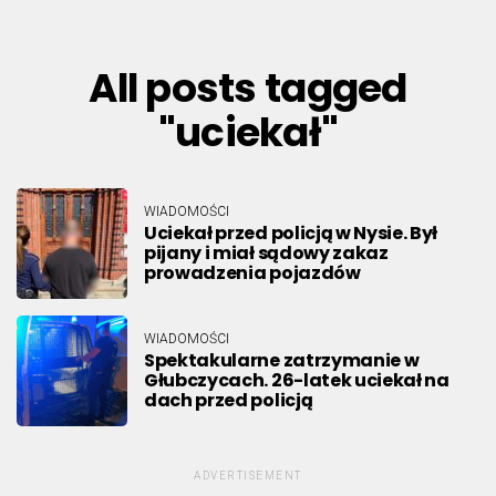
All posts tagged
"uciekał"
WIADOMOŚCI
Uciekał przed policją w Nysie. Był
pijany i miał sądowy zakaz
prowadzenia pojazdów
WIADOMOŚCI
Spektakularne zatrzymanie w
Głubczycach. 26-latek uciekał na
dach przed policją
ADVERTISEMENT