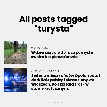
All posts tagged
"turysta"
WIADOMOŚCI
Wybierając się do lasu pomyśl o
swoim bezpieczeństwie.
Z OSTATNIEJ CHWILI
Jeden z mieszkańców Opola został
dotkliwie pobity i okradziony we
Włoszech. Do szpitala trafił w
stanie krytycznym.
ADVERTISEMENT