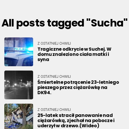
All posts tagged "Sucha"
Z OSTATNIEJ CHWILI
Tragiczne odkrycie w Suchej. W
domu znaleziono ciała matki i
syna
Z OSTATNIEJ CHWILI
Śmiertelne potrącenie 23-letniego
pieszego przez ciężarówkę na
DK94.
Z OSTATNIEJ CHWILI
25-latek stracił panowanie nad
ciężarówką, zjechał na pobocze i
uderzył w drzewo.(Wideo)