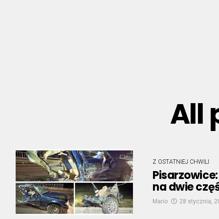
All
Z OSTATNIEJ CHWILI
Pisarzowice
na dwie częś
Mario
28 stycznia, 