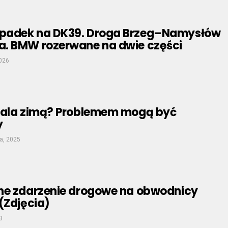
padek na DK39. Droga Brzeg–Namysłów
. BMW rozerwane na dwie części
2026
pala zimą? Problemem mogą być
y
a, 2025
ne zdarzenie drogowe na obwodnicy
(Zdjęcia)
3