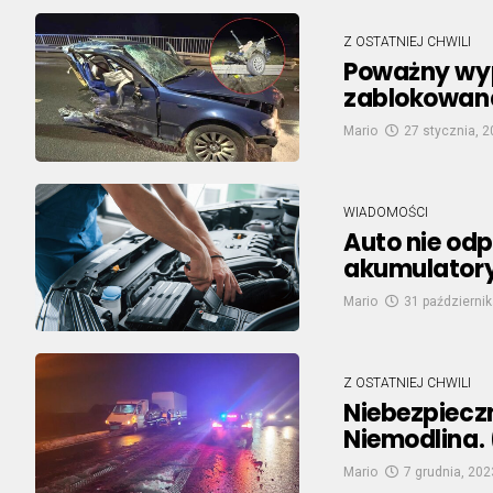
Z OSTATNIEJ CHWILI
Poważny wy
zablokowana
Mario
27 stycznia, 
WIADOMOŚCI
Auto nie od
akumulator
Mario
31 październik
Z OSTATNIEJ CHWILI
Niebezpiecz
Niemodlina. 
Mario
7 grudnia, 202