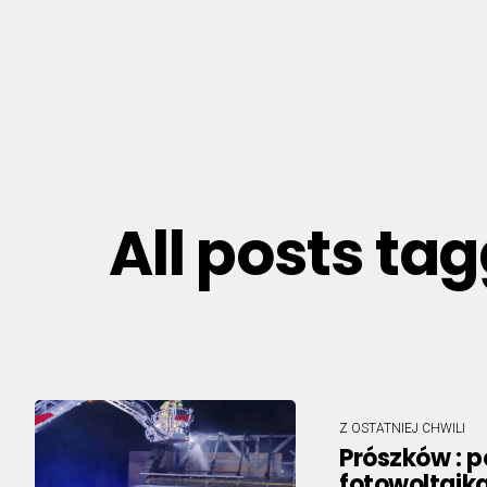
All posts ta
Z OSTATNIEJ CHWILI
Prószków : p
fotowoltaika.