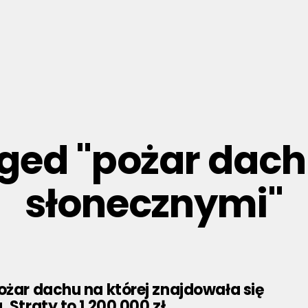
gged "pożar dac
słonecznymi"
ożar dachu na której znajdowała się
 Straty to 1 200 000 zł