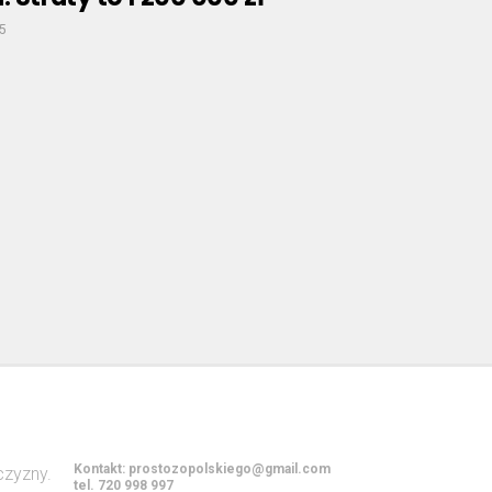
5
Kontakt:
prostozopolskiego@gmail.com
tel. 720 998 997