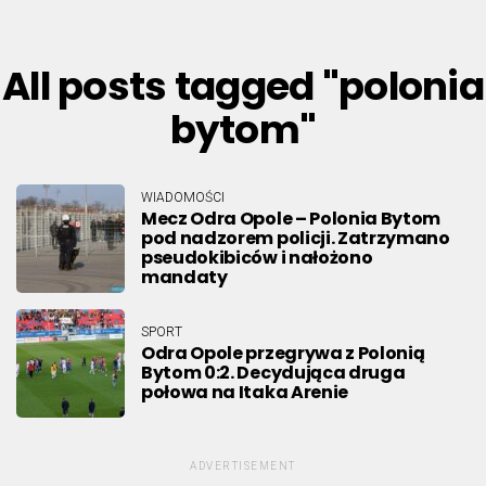
All posts tagged "polonia
bytom"
WIADOMOŚCI
Mecz Odra Opole – Polonia Bytom
pod nadzorem policji. Zatrzymano
pseudokibiców i nałożono
mandaty
SPORT
Odra Opole przegrywa z Polonią
Bytom 0:2. Decydująca druga
połowa na Itaka Arenie
ADVERTISEMENT