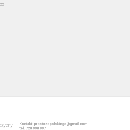
022
Kontakt:
prostozopolskiego@gmail.com
tel. 720 998 997