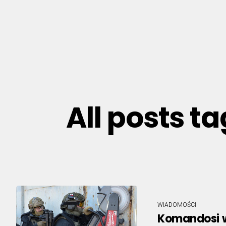
All posts t
WIADOMOŚCI
Komandosi w