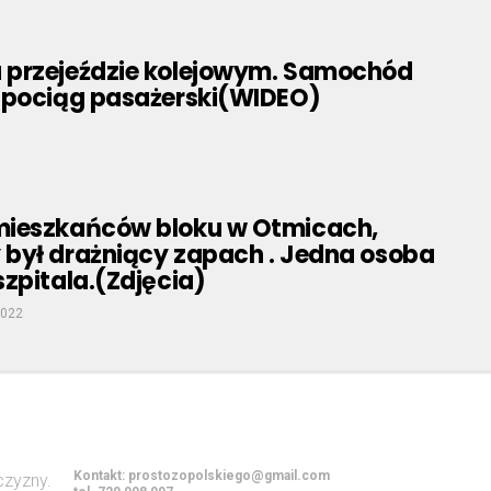
przejeździe kolejowym. Samochód
 pociąg pasażerski(WIDEO)
ieszkańców bloku w Otmicach,
był drażniący zapach . Jedna osoba
zpitala.(Zdjęcia)
2022
Kontakt:
prostozopolskiego@gmail.com