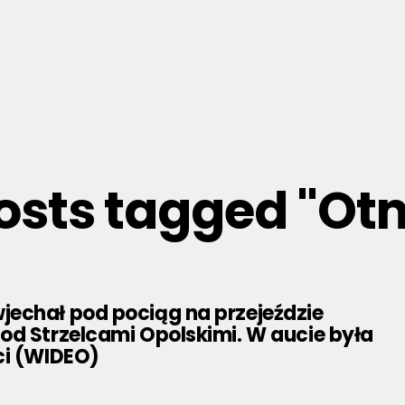
posts tagged "Ot
echał pod pociąg na przejeździe
od Strzelcami Opolskimi. W aucie była
ci (WIDEO)