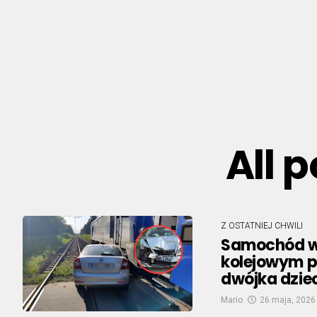
All 
Z OSTATNIEJ CHWILI
Samochód wj
kolejowym p
dwójka dzie
Mario
26 maja, 2026