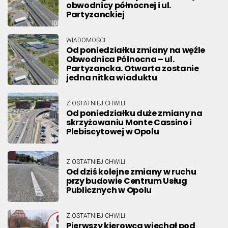
obwodnicy północnej i ul.
Partyzanckiej
WIADOMOŚCI
Od poniedziałku zmiany na węźle
Obwodnica Północna – ul.
Partyzancka. Otwarta zostanie
jedna nitka wiaduktu
Z OSTATNIEJ CHWILI
Od poniedziałku duże zmiany na
skrzyżowaniu Monte Cassino i
Plebiscytowej w Opolu
Z OSTATNIEJ CHWILI
Od dziś kolejne zmiany w ruchu
przy budowie Centrum Usług
Publicznych w Opolu
Z OSTATNIEJ CHWILI
Pierwszy kierowca wjechał pod